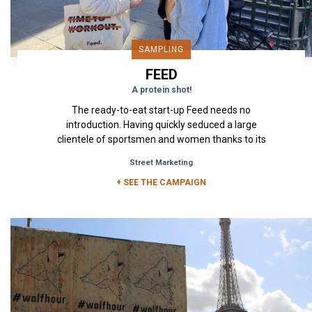
SAMPLING
FEED
A protein shot!
The ready-to-eat start-up Feed needs no
introduction. Having quickly seduced a large
clientele of sportsmen and women thanks to its
high-protein, vegan and...
Street Marketing
+ SEE THE CAMPAIGN