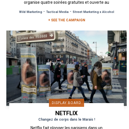
organise quatre soirées gratuites et ouverte au
grand public au 114 rue Oberkampf...
-
-
Wild Marketing
Tactical Media
Street Marketing x Alcohol
+ SEE THE CAMPAIGN
DISPLAY BOARD
NETFLIX
Changez de corps dans le Marais !
Netflix fait plonger les parisiens dans un