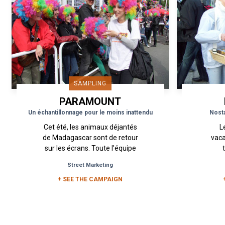
SAMPLING
PARAMOUNT
PICTURES
Un échantillonnage pour le moins inattendu
Nosta
Cet été, les animaux déjantés
L
de Madagascar sont de retour
vaca
sur les écrans. Toute l’équipe
Madagascar 3 était à Cannes
in
Street Marketing
pendant le Festival pour
anné
+ SEE THE CAMPAIGN
présenter le film. ...
pla