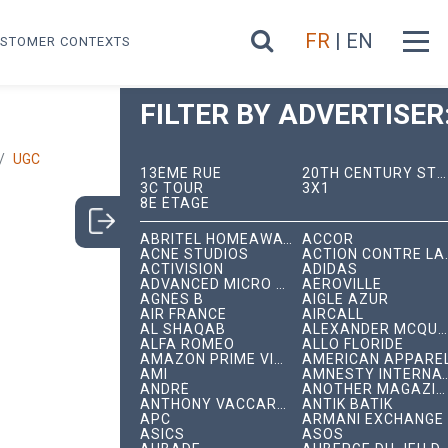
FR
| EN
STOMER CONTEXTS
FILTER BY ADVERTISER
UGC
13ÈME RUE
20TH CENTURY STUDIOS
3C TOUR
3X1
8E ÉTAGE
ABRITEL HOMEAWAY
ACCOR
ACNE STUDIOS
ACTION C
ACTIVISION
ADIDAS
ADVANCED MICRO DEVICES
AÉROVILLE
AGNÈS B
AIGLE AZUR
AIR FRANCE
AIRCALL
AL SHAQAB
ALEXANDER MCQUEEN
ALFA ROMEO
ALLO FLORIDE
AMAZON PRIME VIDEO
AMERICAN APPARE
AMI
AMNESTY INTERNA
ANDRÉ
ANOTHER MAGAZINE
ANTHONY VACCARELLO
ANTIK BATIK
APC
ARMANI EXCHANGE
ASICS
ASOS