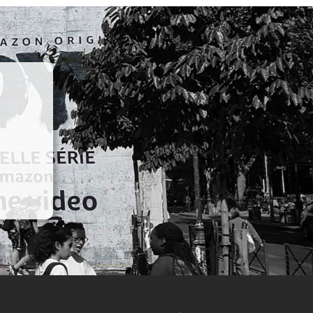
RAD
RADIO FRANCE
RALPH LAUREN
RAY-BAN
RED BULL
RED STAR FC
REEBOK
RENOVA
REPOSSI
RIOT GAMES
RMC SPORT
ROBIN PRODUCTION
ROCHAS
RODIER
ROLEX PARIS MASTER
RON DORFF
RTL2
SAINT LAURENT
SANDRO
SATELLITE PARIS
SAUCONY
SAVOIR FAIRE
SEAT
SECOURS ISLAMIQUE FRANCE
SÉCURITÉ ROUTIÈR
SELECTOUR
SELF PORTRAIT
SEPHORA
SERGIO ROSSI
SÉZANE
SFR
SHAZAM
ŠKODA
SMART
SNAPCAR
SNIPES
SO OUEST
SOBIESKI
SOCIÉTÉ GÉNÉRALE
SODASTREAM
SOLIDARITÉ SIDA
SONIA RYKIEL
SONY ERICSSON
SONY INTERACTIVE ENTERTAINMENT
SONY MUSIC
SPEEDEAL
SQUARE ENIX
STAGE ENTERTAINMENT
STELLA MCCARTNE
STRAVA
STUDIO CANAL
SURCOUF
SUSHI SHOP