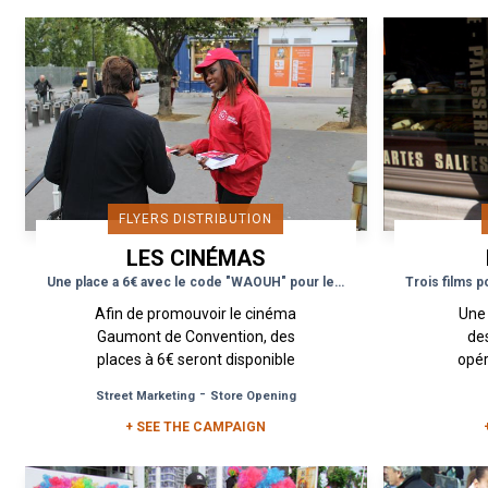
FLYERS DISTRIBUTION
LES CINÉMAS
PATHÉ GAUMONT
Une place a 6€ avec le code "WAOUH" pour le cinéma Convention
Afin de promouvoir le cinéma
Une 
Gaumont de Convention, des
de
places à 6€ seront disponible
opér
sur le site avec le code
forme
-
Street Marketing
Store Opening
WAOUH. Le cinéma a ouvert
ou de
+ SEE THE CAMPAIGN
au cœur du 15ème...