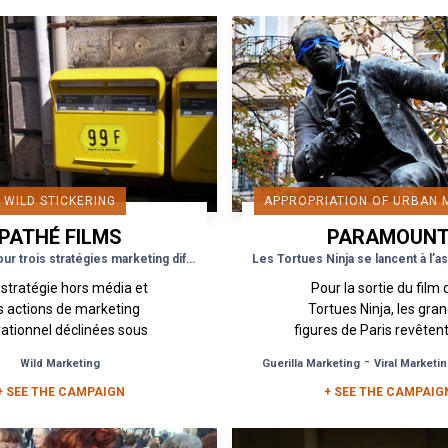
WILD STICKERING
APPROPRIATION OF URBAN 
PATHÉ FILMS
PARAMOUN
PICTURES
Trois films pour trois stratégies marketing différentes
stratégie hors média et
Pour la sortie du film
s actions de marketing
Tortues Ninja, les gra
ationnel déclinées sous
figures de Paris revêtent
 de dispositifs de street
masques distinctifs 
-
Wild Marketing
Guerilla Marketing
Viral Marketi
 guérilla marketing selon
couleurs flashy à défa
+ SEE THE CAMPAIGN
la thématique...
prendre les armes com
+ SEE THE CAMPAIG