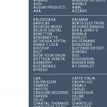
AUBADE
AUBERGE DU JEU DE P
AUDI
AUDIBLE
AUGURI PRODUCTIONS
AWAL
AXA
AZZARO
BALENCIAGA
BALMAIN
BARCLAY
BEATS ELECTRONICS
BECAUSE MUSIC
BEGGARS BANQUET RECORDS
BELIEVE DIGITAL
BEN & JERRY'S
BENETTON
BENIBLA
BERGAMOTTE
BERLUTI
BETHESDA SOFTWORKS
BIG FERNAND
BIMBA Y LOLA
BIOBURGER
BIOCOOP
BLIZZARD ENTERTAINMENT
BOLT
BONOBO
BOOK YOUR SHOW
BOS
BOTTEGA VENETA
BOUCHERON
BURBERRY
BURGER KING
BUZZMOBILE
BY CHARLOT
BYREDO
C&A
CAFFÈ ITALIA
CALVIN KLEIN
CALVIN LUO
CAMPER
CANAL+
CAPITOL
CARLILI
CAROLINE RECORDS
CARREFOUR
CARVEN
CÉLINE
CELIO
CFTC
CHANTAL THOMASS
CHANTELLE