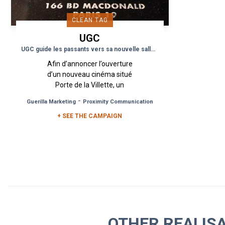
CLEAN TAG
UGC
UGC guide les passants vers sa nouvelle salle de cinéma
Afin d’annoncer l’ouverture
d’un nouveau cinéma situé
Porte de la Villette, un
dispositif Clean Tag a été mis
-
Guerilla Marketing
Proximity Communication
en place visant à créer une
signalétique éphémère...
+ SEE THE CAMPAIGN
OTHER REALIS