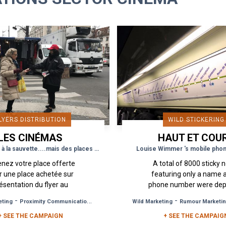
LYERS DISTRIBUTION
WILD STICKERING
LES CINÉMAS
HAUT ET COU
ATHÉ GAUMONT
Pas de vente à la sauvette....mais des places offertes pour Les Fauvettes
Louise Wimmer 's mobile pho
nez votre place offerte
A total of 8000 sticky 
r une place achetée sur
featuring only a name 
ésentation du flyer au
phone number were dep
éma Les Fauvettes. Afin
in the streets Paris, Lyo
-
-
-
eting
Proximity Communication
Drive-to-Store, Web, Event
Wild Marketing
Rumour Marketi
ter le public à découvrir le
Lille. An eye-catching S
néma Les Fauvettes...
+ SEE THE CAMPAIGN
+ SEE THE CAMPAIG
marketing...