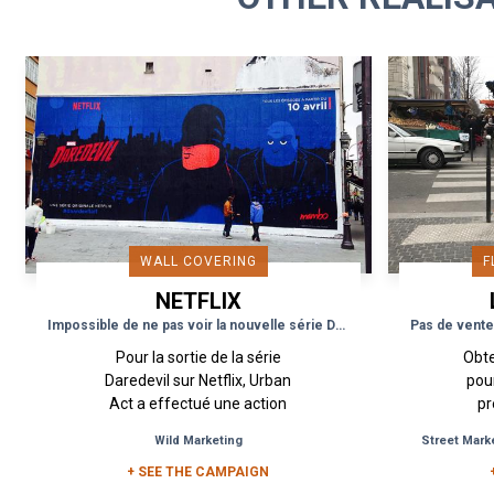
WALL COVERING
F
NETFLIX
P
Impossible de ne pas voir la nouvelle série DareDevil sur Netflix
Pour la sortie de la série
Obte
Daredevil sur Netflix, Urban
pou
Act a effectué une action
pr
Flyposting dans la ville de Paris
cin
Wild Marketing
Street Mark
afin de toucher un public plus
d’inci
+ SEE THE CAMPAIGN
large. Depuis...
ci