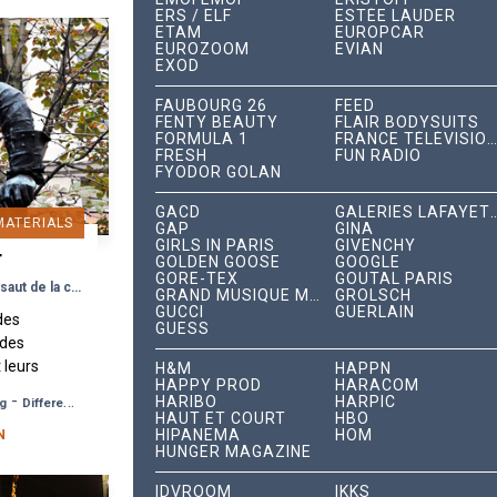
ERS / ELF
ESTÉE LAUDER
ETAM
EUROPCAR
EUROZOOM
EVIAN
EXOD
FAUBOURG 26
FEED
FENTY BEAUTY
FLAIR BODYSUITS
FORMULA 1
FRANCE TÉLÉVISIONS
FRESH
FUN RADIO
FYODOR GOLAN
GACD
GALERIES LAFA
MATERIALS
GAP
GINA
GIRLS IN PARIS
GIVENCHY
T
GOLDEN GOOSE
GOOGLE
GORE-TEX
GOUTAL PARIS
Les Tortues Ninja se lancent à l’assaut de la capitale
GRAND MUSIQUE MANAGEMENT
GROLSCH
GUCCI
GUERLAIN
 des
GUESS
ndes
 leurs
H&M
HAPPN
HAPPY PROD
HARACOM
aux
-
HARIBO
HARPIC
ng
Differentiation Strategy
ut de
HAUT ET COURT
HBO
HIPANEMA
HOM
me...
N
HUNGER MAGAZINE
IDVROOM
IKKS