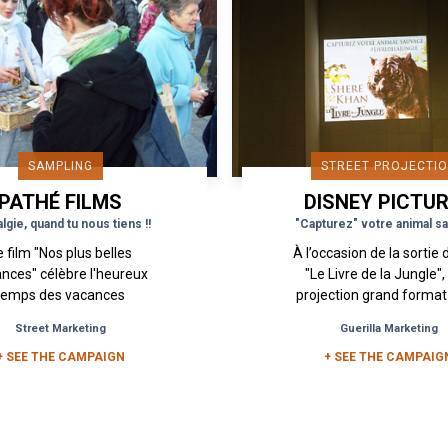
SAMPLING
STREET PROJECTI
PATHÉ FILMS
DISNEY PICTU
lgie, quand tu nous tiens !!
"Capturez" votre animal s
e film "Nos plus belles
À l’occasion de la sortie 
nces" célèbre l'heureux
"Le Livre de la Jungle"
temps des vacances
projection grand format
souciantes, quand les
réalisée à Paris, Lyon
Street Marketing
Guerilla Marketing
es étaient glorieuses, la
Marseille permetta
nète prometteuse et les
+ SEE THE CAMPAIGN
d’annoncer la sortie.
+ SEE THE CAMPAIG
pattes...