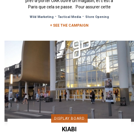
prêt-à-porter OAK ouvre un magasin, et c’est à
Paris que cela se passe. Pour assurer cette
ouverture Urban Act...
-
-
Wild Marketing
Tactical Media
Store Opening
+ SEE THE CAMPAIGN
DISPLAY BOARD
KIABI