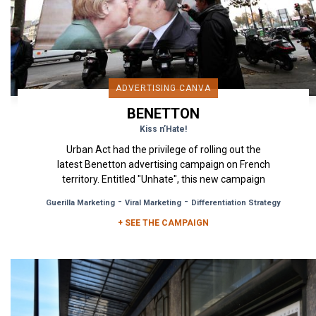
ADVERTISING CANVA
BENETTON
Kiss n’Hate!
Urban Act had the privilege of rolling out the
latest Benetton advertising campaign on French
territory. Entitled "Unhate", this new campaign
was on par with the...
-
-
Guerilla Marketing
Viral Marketing
Differentiation Strategy
+ SEE THE CAMPAIGN