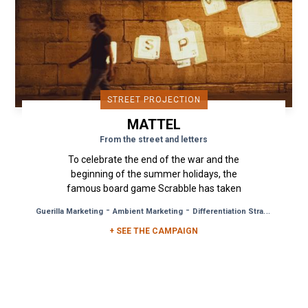
STREET PROJECTION
MATTEL
From the street and letters
To celebrate the end of the war and the
beginning of the summer holidays, the
famous board game Scrabble has taken
over the walls of Paris for a campaign full
-
-
Guerilla Marketing
Ambient Marketing
Differentiation Strategy
of...
+ SEE THE CAMPAIGN