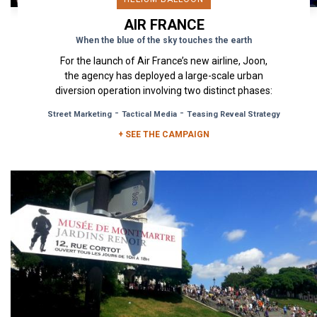
AIR FRANCE
When the blue of the sky touches the earth
For the launch of Air France’s new airline, Joon,
the agency has deployed a large-scale urban
diversion operation involving two distinct phases:
a teaser and a...
-
-
Street Marketing
Tactical Media
Teasing Reveal Strategy
+ SEE THE CAMPAIGN