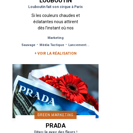
LOUBOUTIN
Louboutin fait son cirque à Paris
Si les couleurs chaudes et
éclatantes nous attirent
dès l’instant où nos
regards se posent sur
Marketing
l’affichage sauvage, nous
-
-
Sauvage
Média Tactique
Lancement de Produit
n’en sommes pas moins
curieux de...
+ VOIR LA RÉALISATION
GREEN MARKETING
PRADA
Dites-le avec des fleurs !