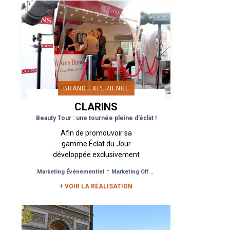
BRAND EXPERIENCE
CLARINS
Beauty Tour : une tournée pleine d’éclat !
Afin de promouvoir sa
gamme Éclat du Jour
développée exclusivement
pour les 18/30 ans, Clarins
-
-
Marketing Événementiel
Marketing Olfactif
Opération Commercia
fait appel à l’agence Urban
Act pour mettre en place
+ VOIR LA RÉALISATION
une opération...