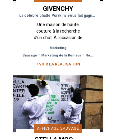
GIVENCHY
La célèbre chatte Purrkins vous fait gagner un défilé si vous la trouvez
Une maison de haute
couture à la recherche
d’un chat. À l’occasion de
la Fashion Week, Purrkins
Marketing
est devenu le chat le plus
-
-
Sauvage
Marketing de la Rumeur
Notoriété de Marque
célèbre de Paris. Urban Act
a...
+ VOIR LA RÉALISATION
AFFICHAGE SAUVAGE