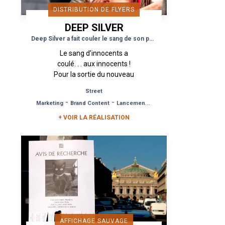
DISTRIBUTION DE FLYERS
DEEP SILVER
Deep Silver a fait couler le sang de son public
Le sang d’innocents a
coulé. . . aux innocents !
Pour la sortie du nouveau
volet de Dead Island,
Street
l’éditeur de jeux vidéo
-
-
Marketing
Brand Content
Lancement de Produit
Deep Silver a fait appel à
l’agence Urban...
+ VOIR LA RÉALISATION
AFFICHAGE SAUVAGE