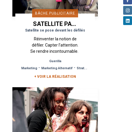
BÂCHE PUBLICITAIRE
SATELLITE PARIS
Satellite se pose devant les défilés
Réinventer la notion de
défiler. Capter l’attention.
Se rendre incontournable.
Une ambition forte pour
Guerilla
Satellite. À l’occasion de la
-
-
Marketing
Marketing Alternatif
Stratégie de Différenciation
Fashion Week...
+ VOIR LA RÉALISATION