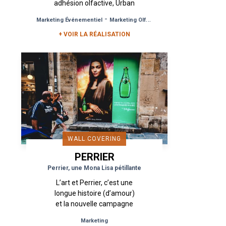
adhésion olfactive, Urban
Act a mis en place pour
-
-
Marketing Événementiel
Marketing Olfactif
Test Produit
l’Artisan Parfumeur un
+ VOIR LA RÉALISATION
dispositif de street
marketing...
WALL COVERING
PERRIER
Perrier, une Mona Lisa pétillante
L’art et Perrier, c’est une
longue histoire (d’amour)
et la nouvelle campagne
ne déroge pas à la règle.
Marketing
Cette fois, la marque