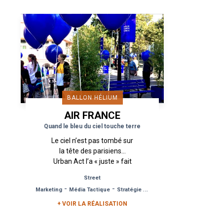
l’agence Urban Act.
L’univers du...
BALLON HÉLIUM
AIR FRANCE
Quand le bleu du ciel touche terre
Le ciel n’est pas tombé sur
la tête des parisiens…
Urban Act l’a « juste » fait
se poser sur terre. Pour le
Street
lancement de la nouvelle
-
-
Marketing
Média Tactique
Stratégie Teasing Reveal
compagnie aérienne d’Air...
+ VOIR LA RÉALISATION