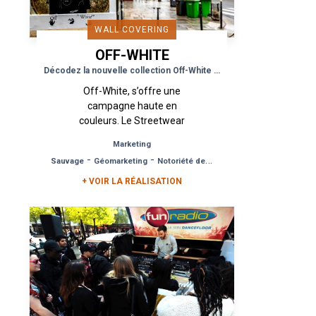
WALL COVERING
OFF-WHITE
Décodez la nouvelle collection Off-White c/o Virgil Abloh
Off-White, s’offre une
campagne haute en
couleurs. Le Streetwear
Couture et le Guérilla
Marketing
Marketing s’associent pour
-
-
Sauvage
Géomarketing
Notoriété de Marque
la campagne Off-White
durant la Fashion Week...
+ VOIR LA RÉALISATION