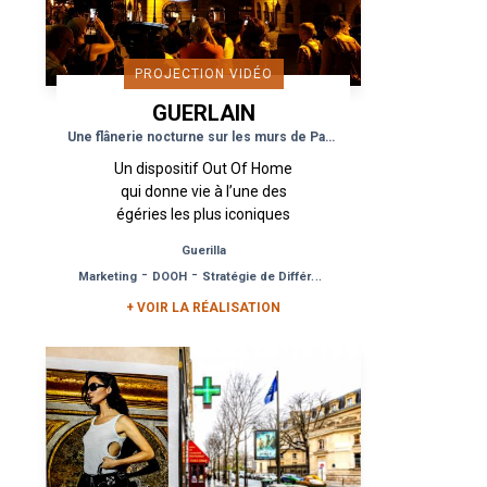
PROJECTION VIDÉO
GUERLAIN
Une flânerie nocturne sur les murs de Paris
Un dispositif Out Of Home
qui donne vie à l’une des
égéries les plus iconiques
du monde des parfums.
Guerilla
Ce n’est ni une star de
-
-
Marketing
DOOH
Stratégie de Différenciation
cinéma ou une chanteuse
mais le...
+ VOIR LA RÉALISATION