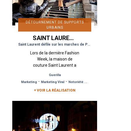
DÉTOURNEMENT DE SUPPORTS
URBAINS
SAINT LAURENT
Saint Laurent défile sur les marches de Paris comme sur le Podium
Lors de la dernière Fashion
Week, la maison de
couture Saint Laurent a
souhaité exposer de
Guerilla
manière esthétique voire
-
-
Marketing
Marketing Viral
Notoriété de Marque
artistique trois visuels clés
de sa nouvelle...
+ VOIR LA RÉALISATION