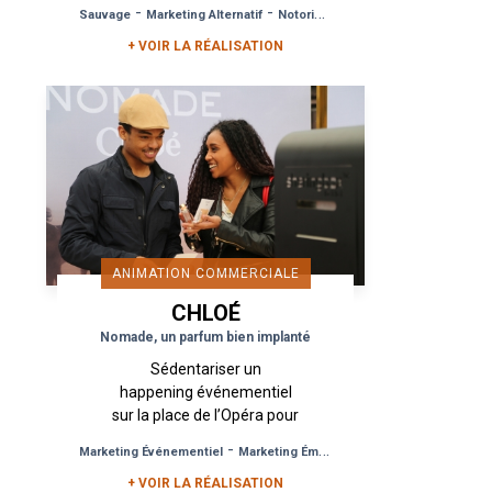
-
-
Sauvage
Marketing Alternatif
Notoriété de Marque
décide de sortir la Joconde
de sa...
+ VOIR LA RÉALISATION
ANIMATION COMMERCIALE
CHLOÉ
Nomade, un parfum bien implanté
Sédentariser un
happening événementiel
sur la place de l’Opéra pour
promouvoir le nouveau
-
-
Marketing Événementiel
Marketing Émotionnel
Test Produit
parfum de Chloé :
+ VOIR LA RÉALISATION
Nomade, est l’idée de