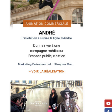
ANIMATION COMMERCIALE
ANDRÉ
L'invitation à suivre la ligne d'André
Donnez vie à une
campagne média sur
l’espace public, c’est ce
qu’a imaginé Urban Act
-
-
Marketing Événementiel
Shopper Marketing
Notoriété de Marque
pour la marque André.
+ VOIR LA RÉALISATION
Avec un dispositif de
Street Marketing cross
supports...