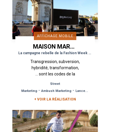
AFFICHAGE MOBILE
MAISON MARGIELA
La campagne rebelle de la Fashion Week 2019
Transgression, subversion,
hybridité, transformation,
… sont les codes de la
nouvelle création olfactive
Street
de la Maison Margiela. Un
-
-
Marketing
Ambush Marketing
Lancement de Produit
nouveau parfum
symbolisant une...
+ VOIR LA RÉALISATION