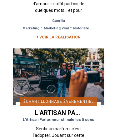
d’amour, il suffit parfois de
quelques mots… et pour
trouver l’amour de
Guerilla
simplement lever la tête…Il
-
-
Marketing
Marketing Viral
Notoriété de Marque
n’en faut pas plus aux
équipes...
+ VOIR LA RÉALISATION
ÉCHANTILLONNAGE ÉVÉNEMENTIEL
L'ARTISAN PARFUMEUR
L’Artisan Parfurmeur stimule les 5 sens
Sentir un parfum, c’est
l’adopter. Jouant sur cette