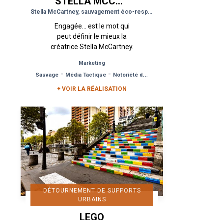
STELLA MCCARTNEY
Stella McCartney, sauvagement éco-responsable
Engagée… est le mot qui
peut définir le mieux la
créatrice Stella McCartney.
Urban Act a donc proposé
Marketing
à la maison de couture
-
-
Sauvage
Média Tactique
Notoriété de Marque
pour sa première prise de
parole un...
+ VOIR LA RÉALISATION
DÉTOURNEMENT DE SUPPORTS
URBAINS
LEGO