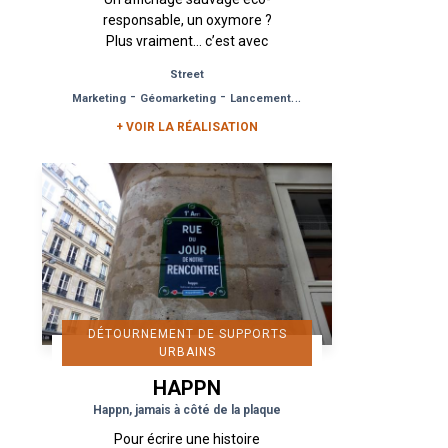
responsable, un oxymore ?
Plus vraiment… c’est avec
ce dispositif innovant de
Street
Guérilla Marketing éco-
-
-
Marketing
Géomarketing
Lancement de Produit
responsable que le groupe
Orangina...
+ VOIR LA RÉALISATION
DÉTOURNEMENT DE SUPPORTS
URBAINS
HAPPN
Happn, jamais à côté de la plaque
Pour écrire une histoire