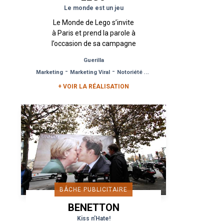
Le monde est un jeu
Le Monde de Lego s’invite
à Paris et prend la parole à
l’occasion de sa campagne
« Rebuild the World ».
Guerilla
Donner l’illusion que le
-
-
Marketing
Marketing Viral
Notoriété de Marque
monde qui nous entoure
et...
+ VOIR LA RÉALISATION
BÂCHE PUBLICITAIRE
BENETTON
Kiss n’Hate!