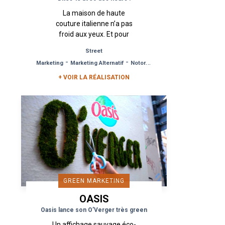
La maison de haute
couture italienne n’a pas
froid aux yeux. Et pour
cause, le slogan de la
Street
campagne résonne dans
-
-
Marketing
Marketing Alternatif
Notoriété de Marque
la capitale de la mode. «
Seditious Simplicity...
+ VOIR LA RÉALISATION
GREEN MARKETING
OASIS
Oasis lance son O’Verger très green
Un affichage sauvage éco-