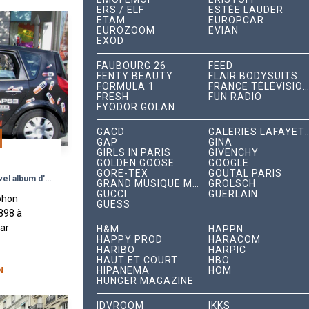
ERS / ELF
ESTÉE LAUDER
ETAM
EUROPCAR
EUROZOOM
EVIAN
EXOD
FAUBOURG 26
FEED
FENTY BEAUTY
FLAIR BODYSUITS
FORMULA 1
FRANCE TÉLÉVISIONS
FRESH
FUN RADIO
FYODOR GOLAN
GACD
GALERIES LAFA
GAP
GINA
GIRLS IN PARIS
GIVENCHY
GOLDEN GOOSE
GOOGLE
GORE-TEX
GOUTAL PARIS
P
Une campagne street pour le nouvel album d'Eminem
GRAND MUSIQUE MANAGEMENT
GROLSCH
GUCCI
GUERLAIN
phon
GUESS
898 à
par
H&M
HAPPN
HAPPY PROD
HARACOM
cury,
HARIBO
HARPIC
 c’est
HAUT ET COURT
HBO
HIPANEMA
HOM
ans...
N
HUNGER MAGAZINE
IDVROOM
IKKS