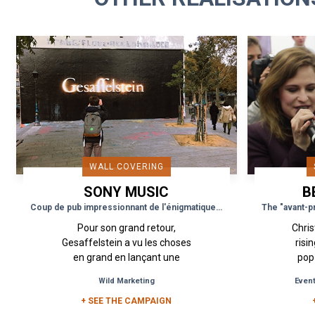
WALL COVERING
SONY MUSIC
B
Coup de pub impressionnant de l'énigmatique DJ Gesaffelstein dans Paris
Pour son grand retour,
Chris
Gesaffelstein a vu les choses
risi
en grand en lançant une
pop 
campagne de Street
her
Wild Marketing
Event
Marketing. En octobre 2018, le
Hu
DJ a pris possession du mur...
+ SEE THE CAMPAIGN