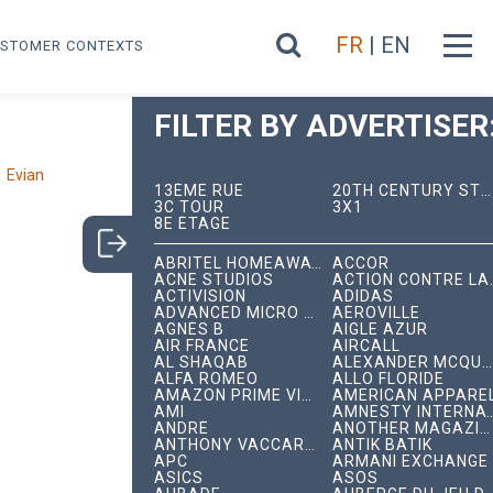
FR
| EN
STOMER CONTEXTS
FILTER BY ADVERTISER
Evian
13ÈME RUE
20TH CENTURY STUDIOS
3C TOUR
3X1
8E ÉTAGE
ABRITEL HOMEAWAY
ACCOR
ACNE STUDIOS
ACTION C
ACTIVISION
ADIDAS
ADVANCED MICRO DEVICES
AÉROVILLE
AGNÈS B
AIGLE AZUR
AIR FRANCE
AIRCALL
AL SHAQAB
ALEXANDER MCQUEEN
ALFA ROMEO
ALLO FLORIDE
AMAZON PRIME VIDEO
AMERICAN APPARE
AMI
AMNESTY INTERNA
ANDRÉ
ANOTHER MAGAZINE
ANTHONY VACCARELLO
ANTIK BATIK
APC
ARMANI EXCHANGE
ASICS
ASOS