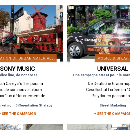
ATION OF URBAN MATERIALS
MOBILE DISPLAY
SONY MUSIC
UNIVERSAL
MUSIC GROU
lice line, do not cross!
ah Carey s’offre pour la
De Deutsche Grammo
tie de son nouvel album
Gesellschaft créée en 1
ion” un détournement de
Polydor en passant 
biliers urbains sur des
Polygram, Barclay, Mer
-
arketing
Differentiation Strategy
Street Marketing
places fortes et lieux
Island… Universal Music,
blématiques de Paris
+ SEE THE CAMPAIGN
aujourd’hui plus de 110 
+ SEE THE CAMPAIG
avec...