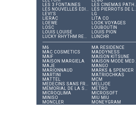
LEETCHI
LEGO
LES 3 FONTAINES
LES CINÉMAS PAT
LES NOUVELLES ÉDITIONS INDÉPENDANTES
LES PIERROTS DE 
LEVI'S
LG
LIERAC
LITA CO
LOEWE
LOOK VOYAGES
LOSC
LOUBOUTIN
LOUIS LOUISE
LOUIS PION
LUCKY RHYTHM RECORDS
LUNCHR
M6
MA RÉSIDENCE
MAC COSMETICS
MADDYNESS
MAIF
MAISON KITSUNÉ
MAISON MARGIELA
MAISON MODE 
MAJE
MANGO
MARIONNAUD
MARKS & SPENCER
MARTINI
MATRIOCHKAS
MATTEL
MCM
MÉDECINS SANS FRONTIÈRES
MELIJOE
MÉMORIAL DE LA SHOAH
METRO
MICROQLIMA
MICROSOFT
MINISO
MIU MIU
MONCLER
MONEYGRAM
MONOPRIX
MONSIEUR PROPRE
MONSTER
MULBERRY
MUSÉE DE MONTMARTRE
MUSÉE GRÉVIN
MUSEUM
MUSIQUE AND CO
MX PARIS
N°21
NARS