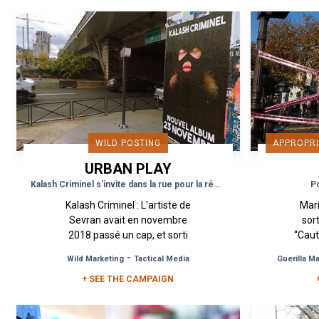
WILD POSTING
APPROPRI
URBAN PLAY
Kalash Criminel s'invite dans la rue pour la réédition de son album
Po
Kalash Criminel : L'artiste de
Mari
Sevran avait en novembre
sor
2018 passé un cap, et sorti
“Caut
son premier album "La Fosse
mo
-
Wild Marketing
Tactical Media
Guerilla M
aux Lions". Mais Kalash...
+ SEE THE CAMPAIGN
em