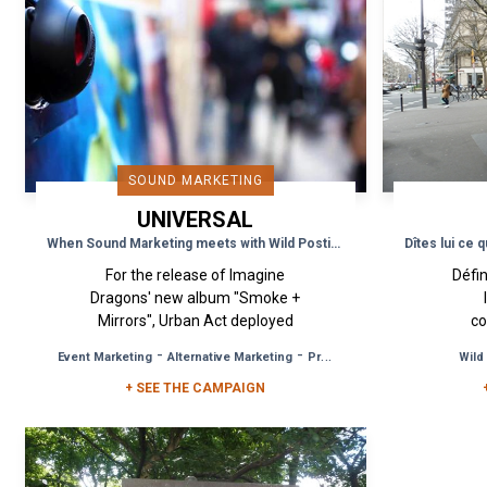
SOUND MARKETING
UNIVERSAL
MUSIC GROUP
When Sound Marketing meets with Wild Posting!
For the release of Imagine
Défi
Dragons' new album "Smoke +
Mirrors", Urban Act deployed
co
an unusual Wild Posting
austr
-
-
Event Marketing
Alternative Marketing
Product Launch
Wild
campaign in the streets Paris
so
that combined visual...
+ SEE THE CAMPAIGN
ba