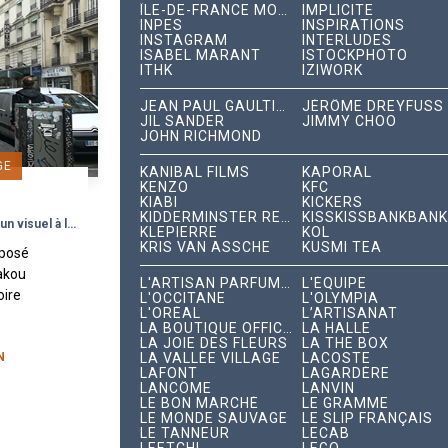
ÎLE-DE-FRANCE MOBILITÉS
IMPLICITE
INPES
INSPIRATIONS
INSTAGRAM
INTERLUDES
ISABEL MARANT
ISTOCKPHOTO
ITHK
IZIWORK
JEAN PAUL GAULTIER
JÉRÔME DREYFUSS
JIL SANDER
JIMMY CHOO
JOHN RICHMOND
GE
KANIBAL FILMS
KAPORAL
KENZO
KFC
C
KIABI
KICKERS
KIDDERMINSTER RECORDS
KISSKISSBANKBANK
The YD fait vibrer les cœurs avec un visuel à l'image du groupe pop-électro !
KLEPIERRE
KOL
KRIS VAN ASSCHE
KUSMI TEA
mposé
Dakou
L'ARTISAN PARFUMEUR
L'ÉQUIPE
oire
L'OCCITANE
L'OLYMPIA
L'ORÉAL
L’ARTISANAT
ire
LA BOUTIQUE OFFICIELLE
LA HALLE
 leur
LA JOIE DES FLEURS
LA THÉ BOX
..
N
LA VALLÉE VILLAGE
LACOSTE
LAFONT
LAGARDÈRE
LANCÔME
LANVIN
LE BON MARCHÉ
LE GRAMME
LE MONDE SAUVAGE
LE SLIP FRANÇAIS
LE TANNEUR
LECAB