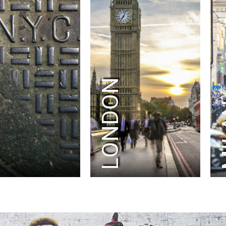
K
LONDON
M