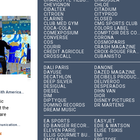
CHARLOTTE TILBURY
CHAUSSEA
CHEVIGNON
CHLOÉ
CIDALTEX
CITADIUM
CITROËN
CITYPROD
CLARINS
CLOSED
CLUB MED GYM
CMG SPORTS CLUB
COCA-COLA
COLORS LABEL
COMEXPOSIUM
COMPTOIR DES COTONNIERS
CONVERSE
CORONA
COS
COSMOPARIS
COURIR
CRASH MAGAZINE
CRÉDIT AGRICOLE
CROIX-ROUGE FRANÇAISE
CROSSCALL
CUBANISTO
DALÍ PARIS
DANONE
DAYUSE
DAZED MAGAZINE
DECATHLON
DÉCIBELS PRODUCTIONS
DEEP SILVER
DELIVEROO
C
DESIGUAL
DESPERADOS
DIESEL
DIHN VAN
Where French Street Art meets with American Indie Pop!
DIM
DIOR
DIPTYQUE
DISNEY PICTURES
ic
DOMINO RECORDS
DR MARTENS
t the
DREAM MUSIC
are
rique,
EA SPORTS
EASYJET
-
munication
Differentiation Strategy
ED BANGER RECORDS
EDIE & WATSON
s of
ELEVEN PARIS
ÉLISE TSIKIS
een...
N
ELLIS GOURMET BURGER
EMI
ÉMOI ÉMOI
ERISTOFF