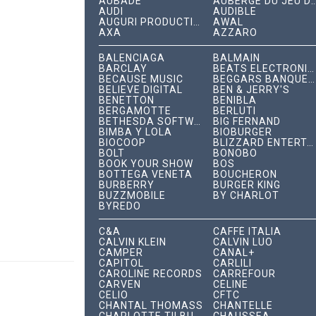
AUBADE
AUBERGE DU JEU DE P
AUDI
AUDIBLE
AUGURI PRODUCTIONS
AWAL
AXA
AZZARO
BALENCIAGA
BALMAIN
BARCLAY
BEATS ELECTRONICS
BECAUSE MUSIC
BEGGARS BANQUET RECORDS
BELIEVE DIGITAL
BEN & JERRY'S
BENETTON
BENIBLA
BERGAMOTTE
BERLUTI
BETHESDA SOFTWORKS
BIG FERNAND
BIMBA Y LOLA
BIOBURGER
BIOCOOP
BLIZZARD ENTERTAINMENT
BOLT
BONOBO
BOOK YOUR SHOW
BOS
BOTTEGA VENETA
BOUCHERON
BURBERRY
BURGER KING
BUZZMOBILE
BY CHARLOT
BYREDO
C&A
CAFFÈ ITALIA
CALVIN KLEIN
CALVIN LUO
CAMPER
CANAL+
CAPITOL
CARLILI
CAROLINE RECORDS
CARREFOUR
CARVEN
CÉLINE
CELIO
CFTC
CHANTAL THOMASS
CHANTELLE