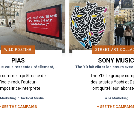
WILD POSTING
STREET ART COLLA
PIAS
SONY MUSI
RECORDINGS
Dîtes lui ce que vous ressentez réellement, elle vous écoute
ni comme la prêtresse de
The YD , le groupe co
l'indie-rock, l'auteur-
des artistes Yoshi et 
mpositrice-interprète
ont quitté leur laborat
alienne Courtney Barnett
musical pour nous fa
-
 Marketing
Tactical Media
Wild Marketing
rt son deuxième album
découvrir la pochette de
ptisé "Tell Ho How You
+ SEE THE CAMPAIGN
premier projet "Earth.
+ SEE THE CAMPAIG
Really...