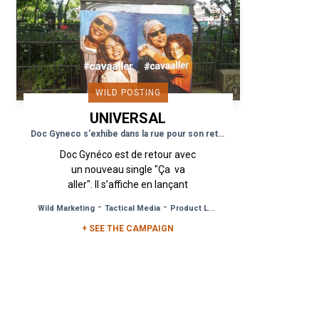
WILD POSTING
UNIVERSAL
MUSIC GROUP
Doc Gyneco s'exhibe dans la rue pour son retour
Doc Gynéco est de retour avec
un nouveau single "Ça va
aller". Il s’affiche en lançant
une campagne d’Affichage
-
-
Wild Marketing
Tactical Media
Product Launch
Sauvage en 3 vagues. Des
+ SEE THE CAMPAIGN
affiches reprenant...