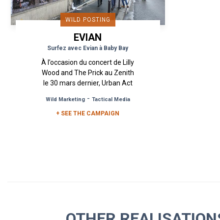
WILD POSTING
EVIAN
Surfez avec Evian à Baby Bay
À l’occasion du concert de Lilly
Wood and The Prick au Zenith
le 30 mars dernier, Urban Act
met en place une campagne
-
Wild Marketing
Tactical Media
d’affichage Sauvage dans
+ SEE THE CAMPAIGN
les...
OTHER REALISATIO