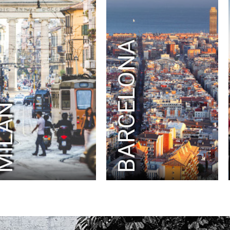
RAD
RADIO FRANCE
RALPH LAUREN
RAY-BAN
RED BULL
RED STAR FC
REEBOK
RENOVA
BARCELONA
REPOSSI
RIOT GAMES
RMC SPORT
ROBIN PRODUCTION
ROCHAS
RODIER
ROLEX PARIS MASTER
RON DORFF
RTL2
SAINT LAURENT
SANDRO
SATELLITE PARIS
SAUCONY
ILAN
SAVOIR FAIRE
SEAT
SECOURS ISLAMIQUE FRANCE
SÉCURITÉ ROUTIÈR
SELECTOUR
SELF PORTRAIT
SEPHORA
SERGIO ROSSI
SÉZANE
SFR
SHAZAM
ŠKODA
SMART
SNAPCAR
SNIPES
SO OUEST
SOBIESKI
SOCIÉTÉ GÉNÉRALE
SODASTREAM
SOLIDARITÉ SIDA
SONIA RYKIEL
SONY ERICSSON
SONY INTERACTIVE ENTERTAINMENT
SONY MUSIC
SPEEDEAL
SQUARE ENIX
STAGE ENTERTAINMENT
STELLA MCCARTNE
STRAVA
STUDIO CANAL
SURCOUF
SUSHI SHOP