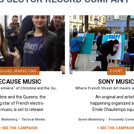
SOUND MARKETING
EVENT
ECAUSE MUSIC
SONY MUSI
The "avant-première" of Christine and the Queens’ new album in a bus stop
tine and the Queens, the
An original and artist
ng star of French electro-
happening organized a
music, is set to release
Émile Chautemps squ
 debut album "Chaleur
located near the Gaîté Ly
-
-
 Marketing
Tactical Media
Event Marketing
Proximity Com
maine" on the Because
where the biggest fan
+ SEE THE CAMPAIGN
Music record...
Foster the People have b
+ SEE THE CAMPAIG