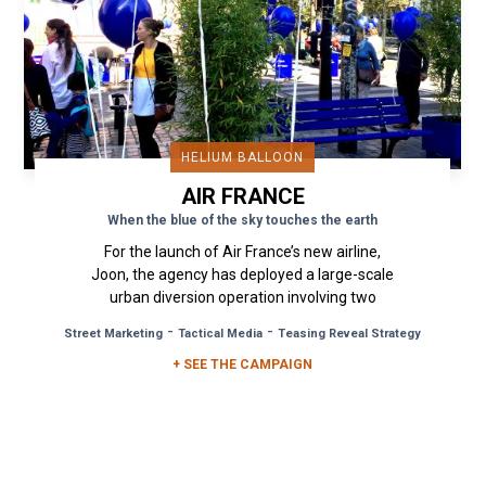
HELIUM BALLOON
AIR FRANCE
When the blue of the sky touches the earth
For the launch of Air France’s new airline,
Joon, the agency has deployed a large-scale
urban diversion operation involving two
distinct phases: a teaser and a...
-
-
Street Marketing
Tactical Media
Teasing Reveal Strategy
+ SEE THE CAMPAIGN