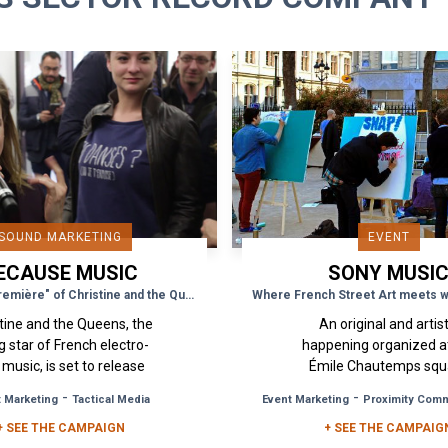
SOUND MARKETING
EVENT
ECAUSE MUSIC
SONY MUSI
The "avant-première" of Christine and the Queens’ new album in a bus stop
tine and the Queens, the
An original and artist
ng star of French electro-
happening organized a
music, is set to release
Émile Chautemps squ
 debut album "Chaleur
located near the Gaîté Ly
-
-
 Marketing
Tactical Media
Event Marketing
Proximity Com
maine" on the Because
where the biggest fan
+ SEE THE CAMPAIGN
Music record...
Foster the People have b
+ SEE THE CAMPAIG