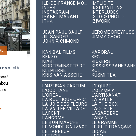
ÎLE-DE-FRANCE MOBILITÉS
IMPLICITE
INPES
INSPIRATIONS
INSTAGRAM
INTERLUDES
ISABEL MARANT
ISTOCKPHOTO
ITHK
IZIWORK
JEAN PAUL GAULTIER
JÉRÔME DREYFUSS
JIL SANDER
JIMMY CHOO
JOHN RICHMOND
GE
KANIBAL FILMS
KAPORAL
KENZO
KFC
C
KIABI
KICKERS
KIDDERMINSTER RECORDS
KISSKISSBANKBANK
The YD fait vibrer les cœurs avec un visuel à l'image du groupe pop-électro !
KLEPIERRE
KOL
KRIS VAN ASSCHE
KUSMI TEA
mposé
Dakou
L'ARTISAN PARFUMEUR
L'ÉQUIPE
oire
L'OCCITANE
L'OLYMPIA
L'ORÉAL
L’ARTISANAT
ire
LA BOUTIQUE OFFICIELLE
LA HALLE
 leur
LA JOIE DES FLEURS
LA THÉ BOX
..
N
LA VALLÉE VILLAGE
LACOSTE
LAFONT
LAGARDÈRE
LANCÔME
LANVIN
LE BON MARCHÉ
LE GRAMME
LE MONDE SAUVAGE
LE SLIP FRANÇAIS
LE TANNEUR
LECAB