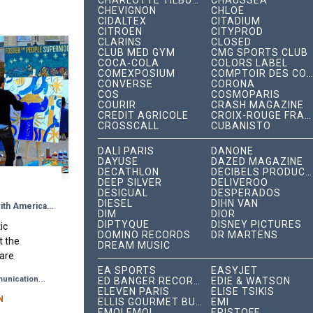
CHARLOTTE TILBURY
CHAUSSEA
CHEVIGNON
CHLOÉ
CIDALTEX
CITADIUM
CITROËN
CITYPROD
CLARINS
CLOSED
CLUB MED GYM
CMG SPORTS CLUB
COCA-COLA
COLORS LABEL
COMEXPOSIUM
COMPTOIR DES COTONNIERS
CONVERSE
CORONA
COS
COSMOPARIS
COURIR
CRASH MAGAZINE
CRÉDIT AGRICOLE
CROIX-ROUGE FRANÇAISE
CROSSCALL
CUBANISTO
DALÍ PARIS
DANONE
DAYUSE
DAZED MAGAZINE
DECATHLON
DÉCIBELS PRODUCTIONS
DEEP SILVER
DELIVEROO
C
DESIGUAL
DESPERADOS
DIESEL
DIHN VAN
Where French Street Art meets with American Indie Pop!
DIM
DIOR
DIPTYQUE
DISNEY PICTURES
ic
DOMINO RECORDS
DR MARTENS
t the
DREAM MUSIC
are
rique,
EA SPORTS
EASYJET
-
munication
Differentiation Strategy
ED BANGER RECORDS
EDIE & WATSON
s of
ELEVEN PARIS
ÉLISE TSIKIS
een...
N
ELLIS GOURMET BURGER
EMI
ÉMOI ÉMOI
ERISTOFF