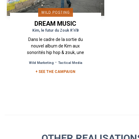
WILD POSTING
DREAM MUSIC
Kim, le futur du Zouk R'n'B
Dans le cadre de la sortie du
nouvel album de Kim aux
sonorités hip hop & zouk, une
campagne d’affichage
-
Wild Marketing
Tactical Media
sauvage a été mise en place à
+ SEE THE CAMPAIGN
Paris, aux portes...
OTHER REALISATIO