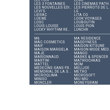
LEETCHI
LEGO
LES 3 FONTAINES
LES CINÉMAS PAT
LES NOUVELLES ÉDITIONS INDÉPENDANTES
LES PIERROTS DE 
LEVI'S
LG
LIERAC
LITA CO
LOEWE
LOOK VOYAGES
LOSC
LOUBOUTIN
LOUIS LOUISE
LOUIS PION
LUCKY RHYTHM RECORDS
LUNCHR
M6
MA RÉSIDENCE
MAC COSMETICS
MADDYNESS
MAIF
MAISON KITSUNÉ
MAISON MARGIELA
MAISON MODE 
MAJE
MANGO
MARIONNAUD
MARKS & SPENCER
MARTINI
MATRIOCHKAS
MATTEL
MCM
MÉDECINS SANS FRONTIÈRES
MELIJOE
MÉMORIAL DE LA SHOAH
METRO
MICROQLIMA
MICROSOFT
MINISO
MIU MIU
MONCLER
MONEYGRAM
MONOPRIX
MONSIEUR PROPRE
MONSTER
MULBERRY
MUSÉE DE MONTMARTRE
MUSÉE GRÉVIN
MUSEUM
MUSIQUE AND CO
MX PARIS
N°21
NARS