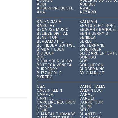
AUBADE
AUBERGE DU JEU DE P
AUDI
AUDIBLE
AUGURI PRODUCTIONS
AWAL
AXA
AZZARO
BALENCIAGA
BALMAIN
BARCLAY
BEATS ELECTRONICS
BECAUSE MUSIC
BEGGARS BANQUET RECORDS
BELIEVE DIGITAL
BEN & JERRY'S
BENETTON
BENIBLA
BERGAMOTTE
BERLUTI
BETHESDA SOFTWORKS
BIG FERNAND
BIMBA Y LOLA
BIOBURGER
BIOCOOP
BLIZZARD ENTERTAINMENT
BOLT
BONOBO
BOOK YOUR SHOW
BOS
BOTTEGA VENETA
BOUCHERON
BURBERRY
BURGER KING
BUZZMOBILE
BY CHARLOT
BYREDO
C&A
CAFFÈ ITALIA
CALVIN KLEIN
CALVIN LUO
CAMPER
CANAL+
CAPITOL
CARLILI
CAROLINE RECORDS
CARREFOUR
CARVEN
CÉLINE
CELIO
CFTC
CHANTAL THOMASS
CHANTELLE