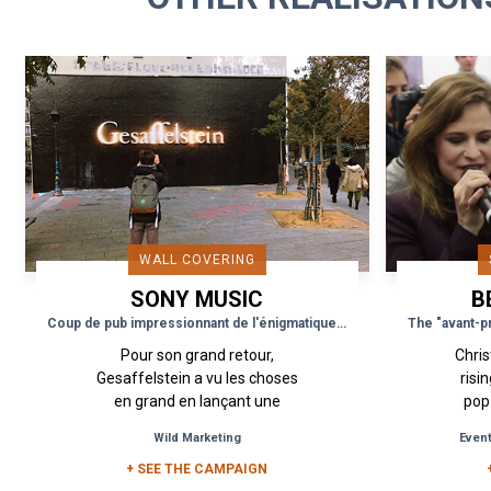
WALL COVERING
SONY MUSIC
B
Coup de pub impressionnant de l'énigmatique DJ Gesaffelstein dans Paris
Pour son grand retour,
Chris
Gesaffelstein a vu les choses
risi
en grand en lançant une
pop 
campagne de Street
her
Wild Marketing
Event
Marketing. En octobre 2018, le
Hu
DJ a pris possession du mur...
+ SEE THE CAMPAIGN