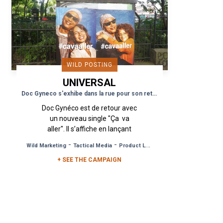
WILD POSTING
UNIVERSAL
MUSIC GROUP
Doc Gyneco s'exhibe dans la rue pour son retour
Doc Gynéco est de retour avec
un nouveau single "Ça va
aller". Il s’affiche en lançant
une campagne d’Affichage
-
-
Wild Marketing
Tactical Media
Product Launch
Sauvage en 3 vagues. Des
+ SEE THE CAMPAIGN
affiches reprenant...