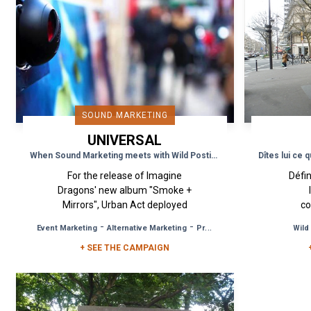
SOUND MARKETING
UNIVERSAL
MUSIC GROUP
When Sound Marketing meets with Wild Posting!
For the release of Imagine
Défi
Dragons' new album "Smoke +
Mirrors", Urban Act deployed
co
an unusual Wild Posting
austr
-
-
Event Marketing
Alternative Marketing
Product Launch
Wild
campaign in the streets Paris
so
that combined visual...
+ SEE THE CAMPAIGN
ba