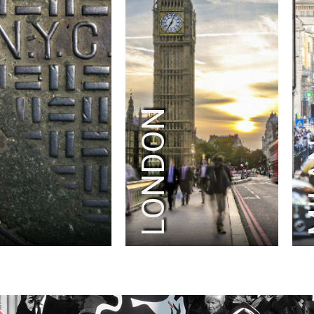
K
LONDON
M