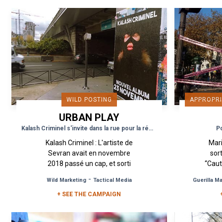
WILD POSTING
APPROPRI
URBAN PLAY
Kalash Criminel s'invite dans la rue pour la réédition de son album
Po
Kalash Criminel : L'artiste de
Mari
Sevran avait en novembre
sor
2018 passé un cap, et sorti
“Caut
son premier album "La Fosse
mo
-
Wild Marketing
Tactical Media
Guerilla M
aux Lions". Mais Kalash...
+ SEE THE CAMPAIGN
em