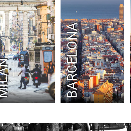
RAD
RADIO FRANCE
RALPH LAUREN
RAY-BAN
RED BULL
RED STAR FC
REEBOK
RENOVA
BARCELONA
REPOSSI
RIOT GAMES
RMC SPORT
ROBIN PRODUCTION
ROCHAS
RODIER
ROLEX PARIS MASTER
RON DORFF
RTL2
SAINT LAURENT
SANDRO
SATELLITE PARIS
SAUCONY
ILAN
SAVOIR FAIRE
SEAT
SECOURS ISLAMIQUE FRANCE
SÉCURITÉ ROUTIÈR
SELECTOUR
SELF PORTRAIT
SEPHORA
SERGIO ROSSI
SÉZANE
SFR
SHAZAM
ŠKODA
SMART
SNAPCAR
SNIPES
SO OUEST
SOBIESKI
SOCIÉTÉ GÉNÉRALE
SODASTREAM
SOLIDARITÉ SIDA
SONIA RYKIEL
SONY ERICSSON
SONY INTERACTIVE ENTERTAINMENT
SONY MUSIC
SPEEDEAL
SQUARE ENIX
STAGE ENTERTAINMENT
STELLA MCCARTNE
STRAVA
STUDIO CANAL
SURCOUF
SUSHI SHOP