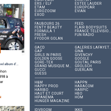
ERS / ELF
ESTÉE LAUDER
ETAM
EUROPCAR
EUROZOOM
EVIAN
EXOD
FAUBOURG 26
FEED
FENTY BEAUTY
FLAIR BODYSUITS
FORMULA 1
FRANCE TÉLÉVISIONS
FRESH
FUN RADIO
FYODOR GOLAN
GACD
GALERIES LAFA
GAP
GINA
GIRLS IN PARIS
GIVENCHY
GOLDEN GOOSE
GOOGLE
GORE-TEX
GOUTAL PARIS
P
Une campagne street pour le nouvel album d'Eminem
GRAND MUSIQUE MANAGEMENT
GROLSCH
GUCCI
GUERLAIN
phon
GUESS
898 à
par
H&M
HAPPN
HAPPY PROD
HARACOM
cury,
HARIBO
HARPIC
 c’est
HAUT ET COURT
HBO
HIPANEMA
HOM
ans...
N
HUNGER MAGAZINE
IDVROOM
IKKS