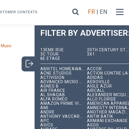
FR
| EN
STOMER CONTEXTS
FILTER BY ADVERTISER
 Music
13ÈME RUE
20TH CENTURY STUDIOS
3C TOUR
3X1
8E ÉTAGE
ABRITEL HOMEAWAY
ACCOR
ACNE STUDIOS
ACTION C
ACTIVISION
ADIDAS
ADVANCED MICRO DEVICES
AÉROVILLE
AGNÈS B
AIGLE AZUR
AIR FRANCE
AIRCALL
AL SHAQAB
ALEXANDER MCQUEEN
ALFA ROMEO
ALLO FLORIDE
AMAZON PRIME VIDEO
AMERICAN APPARE
AMI
AMNESTY INTERNA
ANDRÉ
ANOTHER MAGAZINE
ANTHONY VACCARELLO
ANTIK BATIK
APC
ARMANI EXCHANGE
ASICS
ASOS