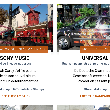
ATION OF URBAN MATERIALS
MOBILE DISPLAY
SONY MUSIC
UNIVERSAL
MUSIC GROU
lice line, do not cross!
ah Carey s’offre pour la
De Deutsche Grammo
tie de son nouvel album
Gesellschaft créée en 1
ion” un détournement de
Polydor en passant 
biliers urbains sur des
Polygram, Barclay, Mer
-
arketing
Differentiation Strategy
Street Marketing
places fortes et lieux
Island… Universal Music,
blématiques de Paris
+ SEE THE CAMPAIGN
aujourd’hui plus de 110 
+ SEE THE CAMPAIG
avec...