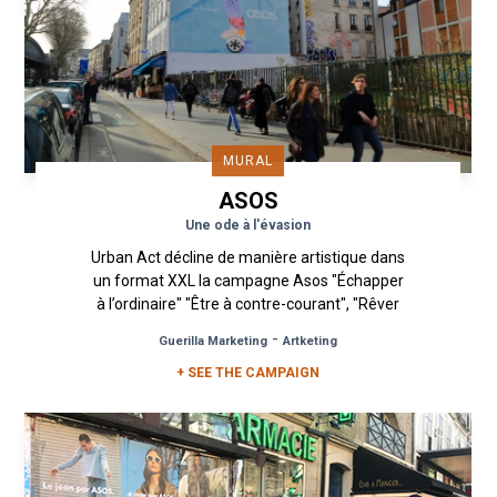
MURAL
ASOS
Une ode à l'évasion
Urban Act décline de manière artistique dans
un format XXL la campagne Asos "Échapper
à l’ordinaire" "Être à contre-courant", "Rêver
les yeux ouverts" … une...
-
Guerilla Marketing
Artketing
+ SEE THE CAMPAIGN