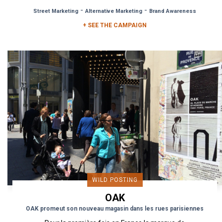
turned to OOH advertising...
-
-
Street Marketing
Alternative Marketing
Brand Awareness
+ SEE THE CAMPAIGN
WILD POSTING
OAK
OAK promeut son nouveau magasin dans les rues parisiennes