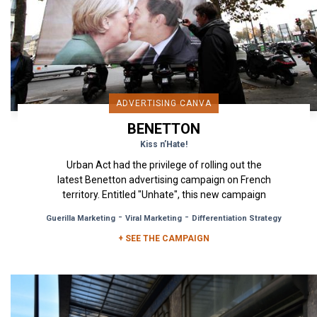
ADVERTISING CANVA
BENETTON
Kiss n’Hate!
Urban Act had the privilege of rolling out the
latest Benetton advertising campaign on French
territory. Entitled "Unhate", this new campaign
was on par with the...
-
-
Guerilla Marketing
Viral Marketing
Differentiation Strategy
+ SEE THE CAMPAIGN