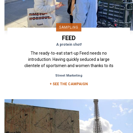
SAMPLING
FEED
A protein shot!
The ready-to-eat start-up Feed needs no
introduction. Having quickly seduced a large
clientele of sportsmen and women thanks to its
high-protein, vegan and...
Street Marketing
+ SEE THE CAMPAIGN