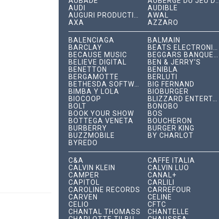
AUBADE
AUBERGE DU JEU DE P
AUDI
AUDIBLE
AUGURI PRODUCTIONS
AWAL
AXA
AZZARO
BALENCIAGA
BALMAIN
BARCLAY
BEATS ELECTRONICS
BECAUSE MUSIC
BEGGARS BANQUET RECORDS
BELIEVE DIGITAL
BEN & JERRY'S
BENETTON
BENIBLA
BERGAMOTTE
BERLUTI
BETHESDA SOFTWORKS
BIG FERNAND
BIMBA Y LOLA
BIOBURGER
BIOCOOP
BLIZZARD ENTERTAINMENT
BOLT
BONOBO
BOOK YOUR SHOW
BOS
BOTTEGA VENETA
BOUCHERON
BURBERRY
BURGER KING
BUZZMOBILE
BY CHARLOT
BYREDO
C&A
CAFFÈ ITALIA
CALVIN KLEIN
CALVIN LUO
CAMPER
CANAL+
CAPITOL
CARLILI
CAROLINE RECORDS
CARREFOUR
CARVEN
CÉLINE
CELIO
CFTC
CHANTAL THOMASS
CHANTELLE