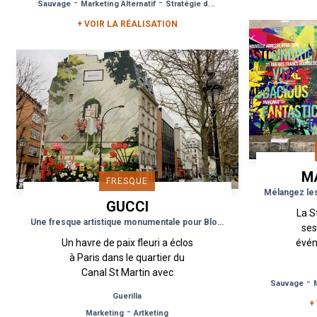
-
-
Sauvage
Marketing Alternatif
Stratégie de Différenciation
Petite Robe...
+ VOIR LA RÉALISATION
M
FRESQUE
Mélangez le
GUCCI
La S
Une fresque artistique monumentale pour Bloom de Gucci
ses
Un havre de paix fleuri a éclos
évén
à Paris dans le quartier du
de 
Canal St Martin avec
p
-
Sauvage
l’apparition d’une fresque
l’en
Guerilla
murale créée à partir d’un
+
-
Marketing
Artketing
visuel de l’illustrateur...