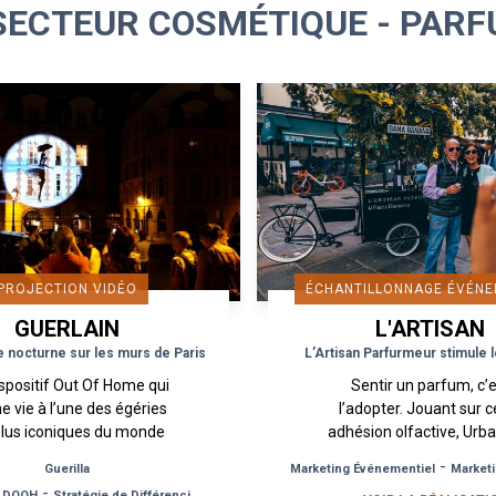
SECTEUR COSMÉTIQUE - PAR
PROJECTION VIDÉO
ÉCHANTILLONNAGE ÉVÉNE
GUERLAIN
L'ARTISAN
PARFUMEUR
e nocturne sur les murs de Paris
L’Artisan Parfurmeur stimule 
spositif Out Of Home qui
Sentir un parfum, c’
e vie à l’une des égéries
l’adopter. Jouant sur c
plus iconiques du monde
adhésion olfactive, Urb
parfums. Ce n’est ni une
a mis en place pour l’Ar
-
Guerilla
Marketing Événementiel
Marketi
tar de cinéma ou une
Parfumeur un dispositi
-
-
DOOH
Stratégie de Différenciation