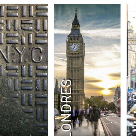
K
LONDRES
M