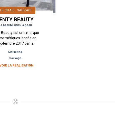
FFICHAGE SAUVAGE
ENTY BEAUTY
La beauté dans la peau
y Beauty est une marque
cosmétiques lancée en
eptembre 2017 par la
hanteuse Rihanna en
Marketing
aboration avec le groupe
Sauvage
luxe LVMH. Popularisée
grâce à sa...
 VOIR LA RÉALISATION