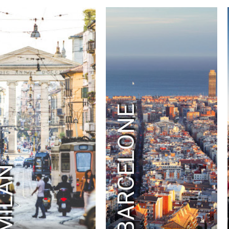
RAD
RADIO FRANCE
RALPH LAUREN
RAY-BAN
RED BULL
RED STAR FC
REEBOK
RENOVA
REPOSSI
RIOT GAMES
RMC SPORT
ROBIN PRODUCTION
ROCHAS
RODIER
ROLEX PARIS MASTER
RON DORFF
RTL2
SAINT LAURENT
SANDRO
SATELLITE PARIS
SAUCONY
BARCELONE
SAVOIR FAIRE
SEAT
SECOURS ISLAMIQUE FRANCE
SÉCURITÉ ROUTIÈR
SELECTOUR
SELF PORTRAIT
SEPHORA
SERGIO ROSSI
SÉZANE
SFR
SHAZAM
ŠKODA
SMART
SNAPCAR
SNIPES
SO OUEST
ILAN
SOBIESKI
SOCIÉTÉ GÉNÉRALE
SODASTREAM
SOLIDARITÉ SIDA
SONIA RYKIEL
SONY ERICSSON
SONY INTERACTIVE ENTERTAINMENT
SONY MUSIC
SPEEDEAL
SQUARE ENIX
STAGE ENTERTAINMENT
STELLA MCCARTNE
STRAVA
STUDIO CANAL
SURCOUF
SUSHI SHOP