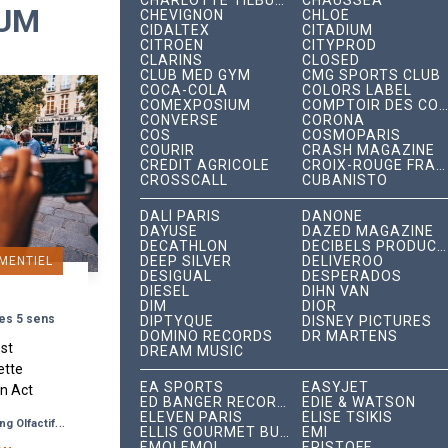
CHARLOTTE TILBURY
CHAUSSEA
FUM
CHEVIGNON
CHLOÉ
CIDALTEX
CITADIUM
CITROËN
CITYPROD
CLARINS
CLOSED
CLUB MED GYM
CMG SPORTS CLUB
COCA-COLA
COLORS LABEL
COMEXPOSIUM
COMPTOIR DES COTONNIERS
CONVERSE
CORONA
COS
COSMOPARIS
COURIR
CRASH MAGAZINE
CRÉDIT AGRICOLE
CROIX-ROUGE FRANÇAISE
CROSSCALL
CUBANISTO
DALÍ PARIS
DANONE
DAYUSE
DAZED MAGAZINE
DECATHLON
DÉCIBELS PRODUCTIONS
DEEP SILVER
DELIVEROO
MENTIEL
DESIGUAL
DESPERADOS
DIESEL
DIHN VAN
DIM
DIOR
les 5 sens
DIPTYQUE
DISNEY PICTURES
DOMINO RECORDS
DR MARTENS
est
DREAM MUSIC
ette
EA SPORTS
EASYJET
an Act
ED BANGER RECORDS
EDIE & WATSON
tisan
ELEVEN PARIS
ÉLISE TSIKIS
-
ng Olfactif
Test Produit
f de
ELLIS GOURMET BURGER
EMI
ÉMOI ÉMOI
ERISTOFF