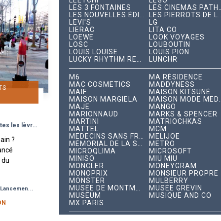
LEETCHI
LEGO
LES 3 FONTAINES
LES CINÉMAS PAT
LES NOUVELLES ÉDITIONS INDÉPENDANTES
LES PIERROTS DE 
LEVI'S
LG
LIERAC
LITA CO
LOEWE
LOOK VOYAGES
LOSC
LOUBOUTIN
LOUIS LOUISE
LOUIS PION
LUCKY RHYTHM RECORDS
LUNCHR
M6
MA RÉSIDENCE
MAC COSMETICS
MADDYNESS
TS
MAIF
MAISON KITSUNÉ
MAISON MARGIELA
MAISON MODE 
MAJE
MANGO
MARIONNAUD
MARKS & SPENCER
MARTINI
MATRIOCHKAS
Une campagne format XXL sur toutes les lèvres
MATTEL
MCM
MÉDECINS SANS FRONTIÈRES
MELIJOE
bain ?
MÉMORIAL DE LA SHOAH
METRO
lancé
MICROQLIMA
MICROSOFT
MINISO
MIU MIU
n du
MONCLER
MONEYGRAM
e Kat
MONOPRIX
MONSIEUR PROPRE
MONSTER
MULBERRY
ement
MUSÉE DE MONTMARTRE
MUSÉE GRÉVIN
Lancement de Produit
..
MUSEUM
MUSIQUE AND CO
MX PARIS
ON
N°21
NARS