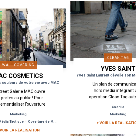
opération...
CLEAN TAG
WALL COVERING
YVES SAINT
AC COSMETICS
LAURENT
s couleurs de votre vie avec MAC
Un plan de communica
hors média intégrant
treet Galerie MAC ouvre
opération Clean Tag aut
 portes au public ! Pour
célèbre trigramme YSL.
ementialiser l’ouverture
Guerilla
présente plus la presti
sa première boutique en
Marketing
Marketing
griffe de haute...
lein cœur du Marais,
-
Média Tactique
Ouverture de Magasin
seigne MAC spécialisée...
+ VOIR LA RÉALISATI
 VOIR LA RÉALISATION