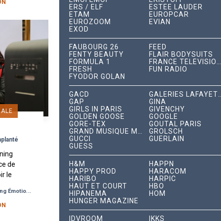
ON
ERS / ELF
ESTÉE LAUDER
ETAM
EUROPCAR
EUROZOOM
EVIAN
EXOD
FAUBOURG 26
FEED
FENTY BEAUTY
FLAIR BODYSUITS
FORMULA 1
FRANCE TÉLÉVISIONS
FRESH
FUN RADIO
FYODOR GOLAN
GACD
GALERIES LAFA
GAP
GINA
GIRLS IN PARIS
GIVENCHY
IALE
GOLDEN GOOSE
GOOGLE
GORE-TEX
GOUTAL PARIS
GRAND MUSIQUE MANAGEMENT
GROLSCH
GUCCI
GUERLAIN
planté
GUESS
ning
H&M
HAPPN
ce de
HAPPY PROD
HARACOM
r le
HARIBO
HARPIC
oé :
HAUT ET COURT
HBO
-
g Émotionnel
Test Produit
HIPANEMA
HOM
agence
HUNGER MAGAZINE
...
ON
IDVROOM
IKKS