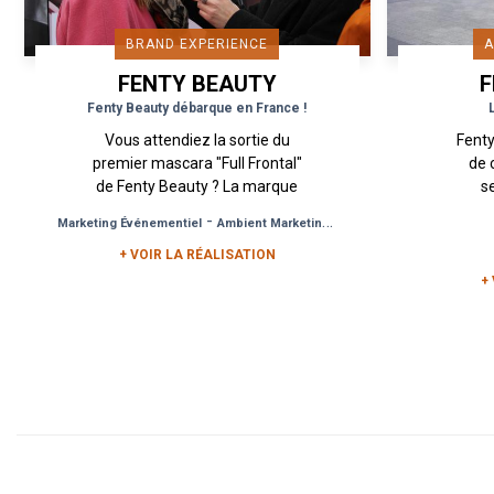
BRAND EXPERIENCE
A
FENTY BEAUTY
F
Fenty Beauty débarque en France !
Vous attendiez la sortie du
Fent
premier mascara "Full Frontal"
de 
de Fenty Beauty ? La marque
s
de Rihanna, nous a sollicité
c
-
-
Marketing Événementiel
Ambient Marketing
Opération Commerciale
pour événementialiser la
coll
+ VOIR LA RÉALISATION
sortie de son...
de 
+