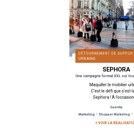
DÉTOURNEMENT DE SUPPOR
URBAINS
SEPHORA
Maquiller le mobilier ur
C'est le défi que s'est 
Sephora ! À l’occasio
lancement de la marqu
Guerilla
Von D, vendue exclusiv
-
-
Marketing
Shopper Marketing
chez Sephora, Urban.
+ VOIR LA RÉALISATI