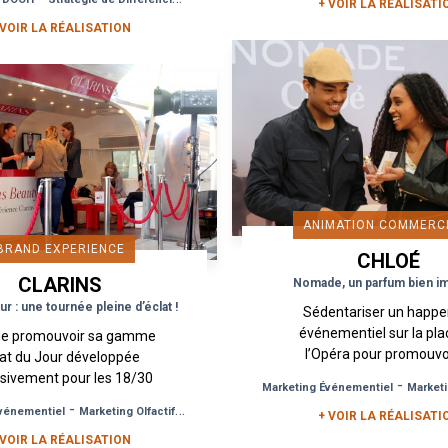
chanteuse mais le...
+ VOIR LA RÉALISATI
street marketing...
 VOIR LA RÉALISATION
ANIMATION COMMERC
BRAND EXPERIENCE
CHLOÉ
CLARINS
Nomade, un parfum bien im
r : une tournée pleine d’éclat !
Sédentariser un happe
événementiel sur la pla
de promouvoir sa gamme
l’Opéra pour promouvoi
lat du Jour développée
nouveau parfum de Chl
usivement pour les 18/30
-
Marketing Événementiel
Marketin
Nomade, est l’idée de l’
s, Clarins fait appel à
-
-
vénementiel
Marketing Olfactif
Opération Commerciale
Urban Act. L’univers du
+ VOIR LA RÉALISATI
agence Urban Act pour
 VOIR LA RÉALISATION
mettre en place une