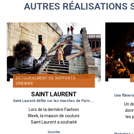
AUTRES RÉALISATIONS 
DÉTOURNEMENT DE SUPPORTS
URBAINS
SAINT LAURENT
Une flâneri
Saint Laurent défile sur les marches de Paris comme sur le Podium
Un di
Lors de la dernière Fashion
donn
Week, la maison de couture
les 
Saint Laurent a souhaité
des 
exposer de manière
s
Guerilla
Marketing