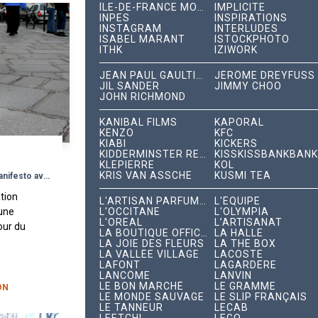
ÎLE-DE-FRANCE MOBILITÉS
IMPLICITE
INPES
INSPIRATIONS
INSTAGRAM
INTERLUDES
ISABEL MARANT
ISTOCKPHOTO
ITHK
IZIWORK
JEAN PAUL GAULTIER
JÉRÔME DREYFUSS
JIL SANDER
JIMMY CHOO
JOHN RICHMOND
KANIBAL FILMS
KAPORAL
KENZO
KFC
KIABI
KICKERS
KIDDERMINSTER RECORDS
KISSKISSBANKBANK
KLEPIERRE
KOL
KRIS VAN ASSCHE
KUSMI TEA
Yves Saint Laurent dévoile son Manifesto avec le Clean Tag
tion
L'ARTISAN PARFUMEUR
L'ÉQUIPE
 une
L'OCCITANE
L'OLYMPIA
L'ORÉAL
L’ARTISANAT
our du
LA BOUTIQUE OFFICIELLE
LA HALLE
 On ne
LA JOIE DES FLEURS
LA THÉ BOX
LA VALLÉE VILLAGE
LACOSTE
gieuse
LAFONT
LAGARDÈRE
LANCÔME
LANVIN
LE BON MARCHÉ
LE GRAMME
ON
LE MONDE SAUVAGE
LE SLIP FRANÇAIS
LE TANNEUR
LECAB