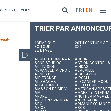
FR |
EN
CONTEXTES CLIENT
TRIER PAR ANNONCEUR
Beauty
13ÈME RUE
20TH CENTURY STUDIOS
3C TOUR
3X1
8E ÉTAGE
ABRITEL HOMEAWAY
ACCOR
ACNE STUDIOS
ACTION C
ACTIVISION
ADIDAS
ADVANCED MICRO DEVICES
AÉROVILLE
AGNÈS B
AIGLE AZUR
AIR FRANCE
AIRCALL
AL SHAQAB
ALEXANDER MCQUEEN
ALFA ROMEO
ALLO FLORIDE
AMAZON PRIME VIDEO
AMERICAN APPARE
AMI
AMNESTY INTERNA
ANDRÉ
ANOTHER MAGAZINE
ANTHONY VACCARELLO
ANTIK BATIK
APC
ARMANI EXCHANGE
ASICS
ASOS