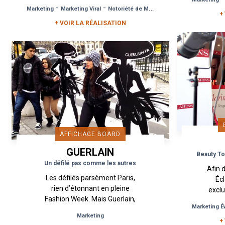
esthétique voire artistique
-
-
Marketing
Marketing Viral
Notoriété de Marque
trois visuels clés de sa
+
nouvelle...
+ VOIR LA RÉALISATION
AFFICHAGE BOARD
GUERLAIN
Beauty Tou
Un défilé pas comme les autres
Afin 
Les défilés parsèment Paris,
Éc
rien d’étonnant en pleine
excl
Fashion Week. Mais Guerlain,
an
Marketing É
pour asseoir la renommée et
l’
Marketing
la visibilité de sa fragrance La
+