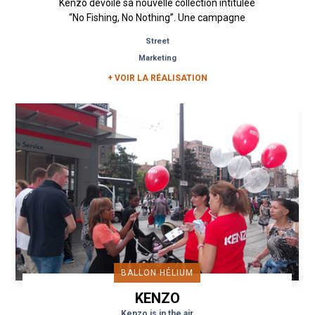
Kenzo dévoile sa nouvelle collection intitulée
“No Fishing, No Nothing”. Une campagne
originale est mise en place...
Street
Marketing
+ VOIR LA RÉALISATION
BALLON HÉLIUM
KENZO
Kenzo is in the air