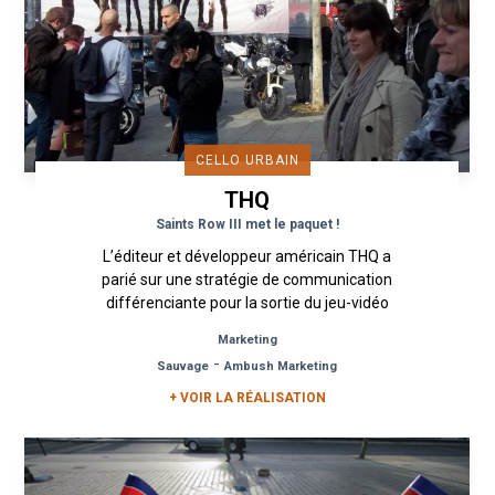
CELLO URBAIN
THQ
Saints Row III met le paquet !
L’éditeur et développeur américain THQ a
parié sur une stratégie de communication
différenciante pour la sortie du jeu-vidéo
"Saint Row III" et a opté pour une...
Marketing
-
Sauvage
Ambush Marketing
+ VOIR LA RÉALISATION