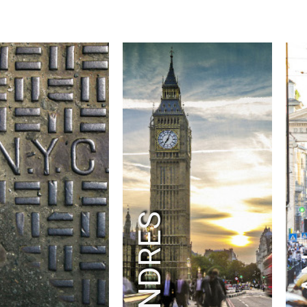
K
LONDRES
M