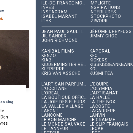
ÎLE-DE-FRANCE MOBILITÉS
IMPLICITE
ourse
INPES
INSPIRATIONS
que
INSTAGRAM
INTERLUDES
ISABEL MARANT
ISTOCKPHOTO
ON
ITHK
IZIWORK
JEAN PAUL GAULTIER
JÉRÔME DREYFUSS
JIL SANDER
JIMMY CHOO
JOHN RICHMOND
KANIBAL FILMS
KAPORAL
KENZO
KFC
KIABI
KICKERS
KIDDERMINSTER RECORDS
KISSKISSBANKBANK
KLEPIERRE
KOL
KRIS VAN ASSCHE
KUSMI TEA
L'ARTISAN PARFUMEUR
L'ÉQUIPE
L'OCCITANE
L'OLYMPIA
L'ORÉAL
L’ARTISANAT
LA BOUTIQUE OFFICIELLE
LA HALLE
LA JOIE DES FLEURS
LA THÉ BOX
hen King
LA VALLÉE VILLAGE
LACOSTE
été
LAFONT
LAGARDÈRE
LANCÔME
LANVIN
 Don
LE BON MARCHÉ
LE GRAMME
ivres
LE MONDE SAUVAGE
LE SLIP FRANÇAIS
LE TANNEUR
LECAB
t. On