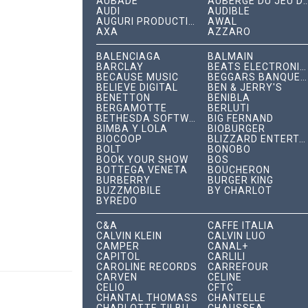
AUBADE
AUBERGE DU JEU DE P
AUDI
AUDIBLE
AUGURI PRODUCTIONS
AWAL
AXA
AZZARO
BALENCIAGA
BALMAIN
BARCLAY
BEATS ELECTRONICS
BECAUSE MUSIC
BEGGARS BANQUET RECORDS
BELIEVE DIGITAL
BEN & JERRY'S
BENETTON
BENIBLA
BERGAMOTTE
BERLUTI
BETHESDA SOFTWORKS
BIG FERNAND
BIMBA Y LOLA
BIOBURGER
BIOCOOP
BLIZZARD ENTERTAINMENT
BOLT
BONOBO
BOOK YOUR SHOW
BOS
BOTTEGA VENETA
BOUCHERON
BURBERRY
BURGER KING
BUZZMOBILE
BY CHARLOT
BYREDO
C&A
CAFFÈ ITALIA
CALVIN KLEIN
CALVIN LUO
CAMPER
CANAL+
CAPITOL
CARLILI
CAROLINE RECORDS
CARREFOUR
CARVEN
CÉLINE
CELIO
CFTC
CHANTAL THOMASS
CHANTELLE