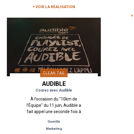
Act pour la mise en place d’un
id
+ VOIR LA RÉALISATION
dispositif de...
+
CLEAN TAG
AUDIBLE
Courez avec Audible
À l’occasion du "10km de
l’Équipe" du 11 juin, Audible a
fait appel une seconde fois à
Urban Act afin de mettre en
Guerilla
place d’une campagne de
Marketing
clean tags dans...