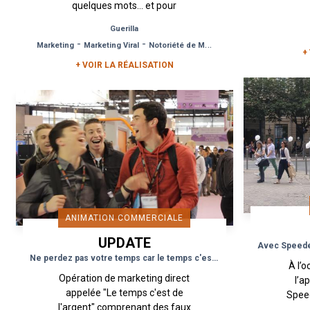
quelques mots… et pour
part
trouver l’amour de
la 
Guerilla
simplement lever la tête…Il
-
-
Marketing
Marketing Viral
Notoriété de Marque
n’en faut pas plus aux
+
équipes...
+ VOIR LA RÉALISATION
ANIMATION COMMERCIALE
UPDATE
Ne perdez pas votre temps car le temps c'est de l'argent
À l’
Opération de marketing direct
l’a
appelée "Le temps c'est de
Speed
l'argent" comprenant des faux