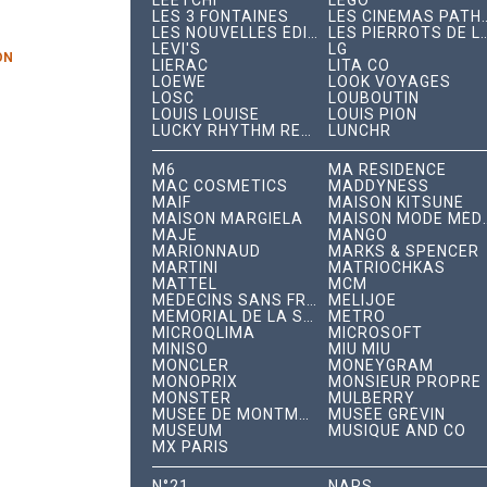
LEETCHI
LEGO
cture
LES 3 FONTAINES
LES CINÉMAS PAT
LES NOUVELLES ÉDITIONS INDÉPENDANTES
LES PIERROTS DE 
LEVI'S
LG
ON
LIERAC
LITA CO
LOEWE
LOOK VOYAGES
LOSC
LOUBOUTIN
LOUIS LOUISE
LOUIS PION
LUCKY RHYTHM RECORDS
LUNCHR
M6
MA RÉSIDENCE
MAC COSMETICS
MADDYNESS
MAIF
MAISON KITSUNÉ
MAISON MARGIELA
MAISON MODE 
MAJE
MANGO
MARIONNAUD
MARKS & SPENCER
MARTINI
MATRIOCHKAS
MATTEL
MCM
MÉDECINS SANS FRONTIÈRES
MELIJOE
MÉMORIAL DE LA SHOAH
METRO
MICROQLIMA
MICROSOFT
MINISO
MIU MIU
MONCLER
MONEYGRAM
MONOPRIX
MONSIEUR PROPRE
MONSTER
MULBERRY
MUSÉE DE MONTMARTRE
MUSÉE GRÉVIN
MUSEUM
MUSIQUE AND CO
MX PARIS
N°21
NARS