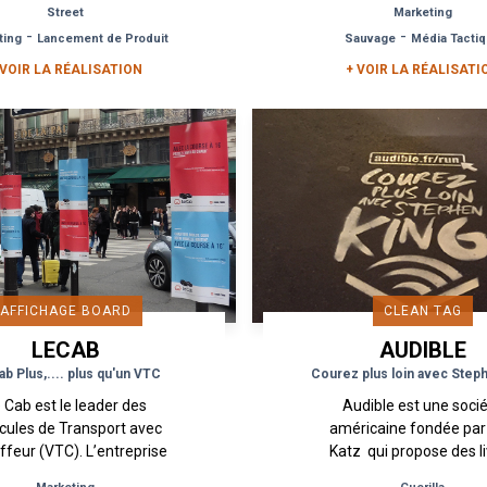
Street
Marketing
d’échantillonnage
élargit ses tarifs à la c
le
-
-
ting
Lancement de Produit
Sauvage
Média Tacti
ementiel ont été mises
et...
en place dans...
 VOIR LA RÉALISATION
+ VOIR LA RÉALISATI
AFFICHAGE BOARD
CLEAN TAG
LECAB
AUDIBLE
ab Plus,.... plus qu'un VTC
Courez plus loin avec Step
 Cab est le leader des
Audible est une soci
cules de Transport avec
américaine fondée par
feur (VTC). L’entreprise
Katz qui propose des l
é créée fin 2012 sur une
audio en téléchargemen
l