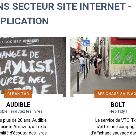
S SECTEUR SITE INTERNET -
PLICATION
CLEAN TAG
AFFICHAGE SAUVA
AUDIBLE
BOLT
ible : écoutez les livres
Hep Txfy !
s plus de 20 ans, Audible,
Le service de VTC T
société Amazon, offre la
s’offre une campag
bilité d’écouter des livres
d’affichage sauvage dan