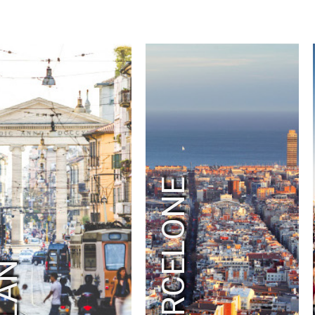
RAD
RADIO FRANCE
RALPH LAUREN
RAY-BAN
RED BULL
RED STAR FC
REEBOK
RENOVA
REPOSSI
RIOT GAMES
RMC SPORT
ROBIN PRODUCTION
ROCHAS
RODIER
ROLEX PARIS MASTER
RON DORFF
RTL2
SAINT LAURENT
SANDRO
SATELLITE PARIS
SAUCONY
SAVOIR FAIRE
SEAT
SECOURS ISLAMIQUE FRANCE
SÉCURITÉ ROUTIÈR
SELECTOUR
SELF PORTRAIT
SEPHORA
SERGIO ROSSI
BARCELONE
SÉZANE
SFR
SHAZAM
ŠKODA
SMART
SNAPCAR
SNIPES
SO OUEST
SOBIESKI
SOCIÉTÉ GÉNÉRALE
SODASTREAM
SOLIDARITÉ SIDA
SONIA RYKIEL
SONY ERICSSON
SONY INTERACTIVE ENTERTAINMENT
SONY MUSIC
ILAN
SPEEDEAL
SQUARE ENIX
STAGE ENTERTAINMENT
STELLA MCCARTNE
STRAVA
STUDIO CANAL
SURCOUF
SUSHI SHOP