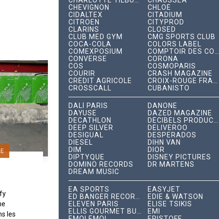
CHARLOTTE TILBURY
CHAUSSEA
CHEVIGNON
CHLOÉ
CIDALTEX
CITADIUM
CITROËN
CITYPROD
CLARINS
CLOSED
CLUB MED GYM
CMG SPORTS CLUB
COCA-COLA
COLORS LABEL
COMEXPOSIUM
COMPTOIR DES COTONNIERS
CONVERSE
CORONA
COS
COSMOPARIS
COURIR
CRASH MAGAZINE
CRÉDIT AGRICOLE
CROIX-ROUGE FRANÇAISE
CROSSCALL
CUBANISTO
DALÍ PARIS
DANONE
DAYUSE
DAZED MAGAZINE
DECATHLON
DÉCIBELS PRODUCTIONS
DEEP SILVER
DELIVEROO
DESIGUAL
DESPERADOS
DIESEL
DIHN VAN
DIM
DIOR
GE
DIPTYQUE
DISNEY PICTURES
DOMINO RECORDS
DR MARTENS
DREAM MUSIC
EA SPORTS
EASYJET
xfy
ED BANGER RECORDS
EDIE & WATSON
ne
ELEVEN PARIS
ÉLISE TSIKIS
ELLIS GOURMET BURGER
EMI
s les
ÉMOI ÉMOI
ERISTOFF