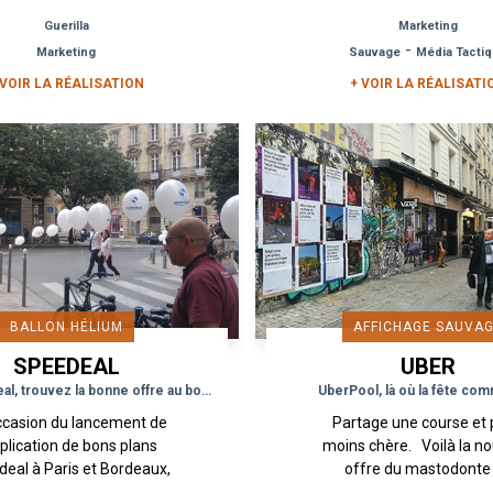
out et à tout moment de
rues ensoleillées de Pa
Guerilla
Marketing
journée. L’application de
août. Une campagne
-
Marketing
Sauvage
Média Tacti
livre...
Street Marketing...
 VOIR LA RÉALISATION
+ VOIR LA RÉALISATI
BALLON HÉLIUM
AFFICHAGE SAUVA
SPEEDEAL
UBER
Avec Speedeal, trouvez la bonne offre au bon endroit et au bon moment
UberPool, là où la fête co
occasion du lancement de
Partage une course et
pplication de bons plans
moins chère. Voilà la no
eal à Paris et Bordeaux,
offre du mastodonte
des opérations
service de transport. 