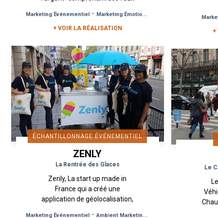
billets de 50€ dont le verso est
-
-
Marketing Événementiel
Marketing Émotionnel
Opération Commercia
Marke
en fait une publicité pour le
évén
+ VOIR LA RÉALISATION
logiciel de...
+
ÉCHANTILLONNAGE ÉVÉNEMENTIEL
ZENLY
La Rentrée des Glaces
Le C
Zenly, La start up made in
Le
France qui a créé une
Véhi
application de géolocalisation,
Chauf
a fait appel à l’agence Urban
a ét
-
-
Marketing Événementiel
Ambient Marketing
Stratégie Teasing Revea