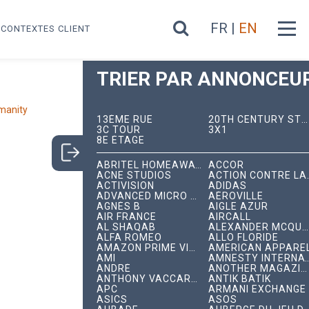
FR |
EN
CONTEXTES CLIENT
TRIER PAR ANNONCEUR
anity
13ÈME RUE
20TH CENTURY STUDIOS
3C TOUR
3X1
8E ÉTAGE
ABRITEL HOMEAWAY
ACCOR
ACNE STUDIOS
ACTION C
ACTIVISION
ADIDAS
ADVANCED MICRO DEVICES
AÉROVILLE
AGNÈS B
AIGLE AZUR
AIR FRANCE
AIRCALL
AL SHAQAB
ALEXANDER MCQUEEN
ALFA ROMEO
ALLO FLORIDE
AMAZON PRIME VIDEO
AMERICAN APPARE
AMI
AMNESTY INTERNA
ANDRÉ
ANOTHER MAGAZINE
ANTHONY VACCARELLO
ANTIK BATIK
APC
ARMANI EXCHANGE
ASICS
ASOS