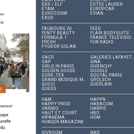
ris en
ERS / ELF
ESTÉE LAUDER
ETAM
EUROPCAR
 de
EUROZOOM
EVIAN
que
EXOD
ON
FAUBOURG 26
FEED
FENTY BEAUTY
FLAIR BODYSUITS
FORMULA 1
FRANCE TÉLÉVISIONS
FRESH
FUN RADIO
FYODOR GOLAN
GACD
GALERIES LAFA
GAP
GINA
GIRLS IN PARIS
GIVENCHY
GOLDEN GOOSE
GOOGLE
GORE-TEX
GOUTAL PARIS
GRAND MUSIQUE MANAGEMENT
GROLSCH
GUCCI
GUERLAIN
GUESS
GE
H&M
HAPPN
HAPPY PROD
HARACOM
mmence!
HARIBO
HARPIC
HAUT ET COURT
HBO
 paye
HIPANEMA
HOM
uvelle
HUNGER MAGAZINE
 du
IDVROOM
IKKS
Uber