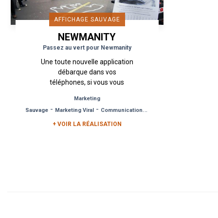
AFFICHAGE SAUVAGE
NEWMANITY
Passez au vert pour Newmanity
Une toute nouvelle application
débarque dans vos
téléphones, si vous vous
demandez ce qu’elle a de si
Marketing
particulier, demandez-lui
-
-
Sauvage
Marketing Viral
Communication de Crise
pourquoi elle est verte. «...
+ VOIR LA RÉALISATION