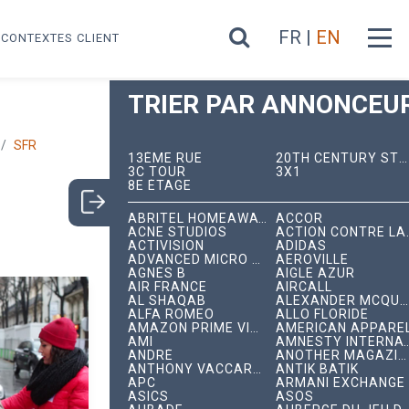
FR |
EN
CONTEXTES CLIENT
TRIER PAR ANNONCEUR
SFR
13ÈME RUE
20TH CENTURY STUDIOS
3C TOUR
3X1
8E ÉTAGE
ABRITEL HOMEAWAY
ACCOR
ACNE STUDIOS
ACTION C
ACTIVISION
ADIDAS
ADVANCED MICRO DEVICES
AÉROVILLE
AGNÈS B
AIGLE AZUR
AIR FRANCE
AIRCALL
AL SHAQAB
ALEXANDER MCQUEEN
ALFA ROMEO
ALLO FLORIDE
AMAZON PRIME VIDEO
AMERICAN APPARE
AMI
AMNESTY INTERNA
ANDRÉ
ANOTHER MAGAZINE
ANTHONY VACCARELLO
ANTIK BATIK
APC
ARMANI EXCHANGE
ASICS
ASOS