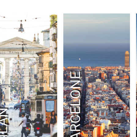
RAD
RADIO FRANCE
RALPH LAUREN
RAY-BAN
RED BULL
RED STAR FC
REEBOK
RENOVA
REPOSSI
RIOT GAMES
RMC SPORT
ROBIN PRODUCTION
ROCHAS
RODIER
ROLEX PARIS MASTER
RON DORFF
RTL2
SAINT LAURENT
SANDRO
SATELLITE PARIS
SAUCONY
SAVOIR FAIRE
SEAT
SECOURS ISLAMIQUE FRANCE
SÉCURITÉ ROUTIÈR
BARCELONE
SELECTOUR
SELF PORTRAIT
SEPHORA
SERGIO ROSSI
SÉZANE
SFR
SHAZAM
ŠKODA
SMART
SNAPCAR
SNIPES
SO OUEST
SOBIESKI
SOCIÉTÉ GÉNÉRALE
SODASTREAM
SOLIDARITÉ SIDA
ILAN
SONIA RYKIEL
SONY ERICSSON
SONY INTERACTIVE ENTERTAINMENT
SONY MUSIC
SPEEDEAL
SQUARE ENIX
STAGE ENTERTAINMENT
STELLA MCCARTNE
STRAVA
STUDIO CANAL
SURCOUF
SUSHI SHOP