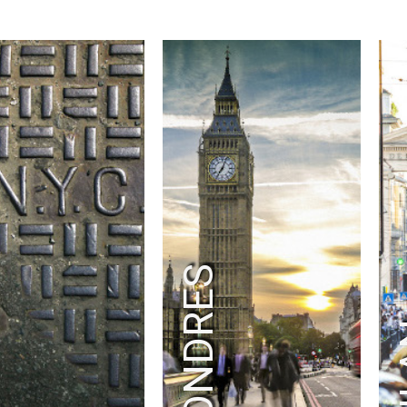
K
LONDRES
M