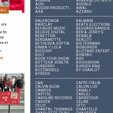
AUBADE
AUBERGE DU JEU DE P
AUDI
AUDIBLE
AUGURI PRODUCTIONS
AWAL
IALE
AXA
AZZARO
BALENCIAGA
BALMAIN
BARCLAY
BEATS ELECTRONICS
r SFR
BECAUSE MUSIC
BEGGARS BANQUET RECORDS
BELIEVE DIGITAL
BEN & JERRY'S
e fin
BENETTON
BENIBLA
ité
BERGAMOTTE
BERLUTI
ure et
BETHESDA SOFTWORKS
BIG FERNAND
BIMBA Y LOLA
BIOBURGER
ing
BIOCOOP
BLIZZARD ENTERTAINMENT
l
 d’un
BOLT
BONOBO
BOOK YOUR SHOW
BOS
ON
BOTTEGA VENETA
BOUCHERON
BURBERRY
BURGER KING
BUZZMOBILE
BY CHARLOT
BYREDO
C&A
CAFFÈ ITALIA
CALVIN KLEIN
CALVIN LUO
CAMPER
CANAL+
CAPITOL
CARLILI
CAROLINE RECORDS
CARREFOUR
CARVEN
CÉLINE
CELIO
CFTC
CHANTAL THOMASS
CHANTELLE