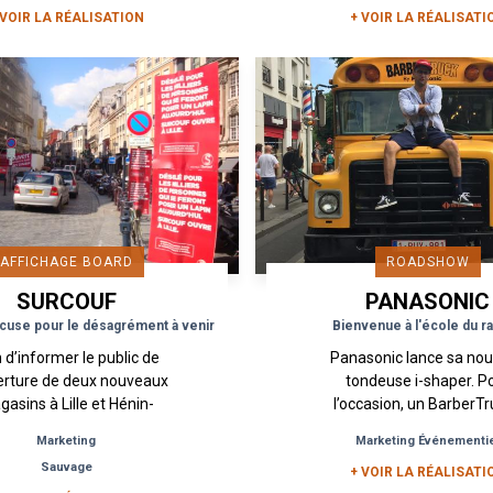
 VOIR LA RÉALISATION
+ VOIR LA RÉALISATI
AFFICHAGE BOARD
ROADSHOW
SURCOUF
PANASONIC
cuse pour le désagrément à venir
Bienvenue à l'école du r
 d’informer le public de
Panasonic lance sa nou
verture de deux nouveaux
tondeuse i-shaper. P
asins à Lille et Hénin-
l’occasion, un BarberTr
ont, Surcouf a souhaité
bus américain aménag
Marketing
Marketing Événementi
aliser une opération de
Barber Shop éphémèr
Sauvage
reet Marketing dont...
sillonné les rues de Paris 
+ VOIR LA RÉALISATI