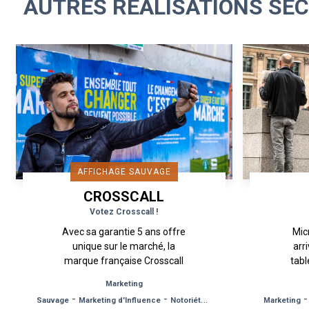
AUTRES RÉALISATIONS SEC
AFFICHAGE SAUVAGE
CROSSCALL
Votez Crosscall !
Avec sa garantie 5 ans offre
Mic
unique sur le marché, la
arr
marque française Crosscall
tabl
s’engage encore un peu plus
de S
Marketing
en faveur d’une téléphonie
chemi
-
-
Sauvage
Marketing d'Influence
Notoriété de Marque
Marketing
durable et compte bien le...