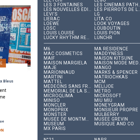
LEETCHI
LEGO
LES 3 FONTAINES
LES CINÉMAS PAT
LES NOUVELLES ÉDITIONS INDÉPENDANTES
LES PIERROTS DE 
LEVI'S
LG
LIERAC
LITA CO
LOEWE
LOOK VOYAGES
LOSC
LOUBOUTIN
LOUIS LOUISE
LOUIS PION
LUCKY RHYTHM RECORDS
LUNCHR
M6
MA RÉSIDENCE
MAC COSMETICS
MADDYNESS
MAIF
MAISON KITSUNÉ
MAISON MARGIELA
MAISON MODE 
GE
MAJE
MANGO
MARIONNAUD
MARKS & SPENCER
MARTINI
MATRIOCHKAS
S
ux Bleus
MATTEL
MCM
MÉDECINS SANS FRONTIÈRES
MELIJOE
ent
MÉMORIAL DE LA SHOAH
METRO
MICROQLIMA
MICROSOFT
ime
MINISO
MIU MIU
MONCLER
MONEYGRAM
MONOPRIX
MONSIEUR PROPRE
des
MONSTER
MULBERRY
rtifs
MUSÉE DE MONTMARTRE
MUSÉE GRÉVIN
que
 à
MUSEUM
MUSIQUE AND CO
MX PARIS
...
ON
N°21
NARS