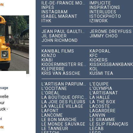
ÎLE-DE-FRANCE MOBILITÉS
IMPLICITE
ON
INPES
INSPIRATIONS
INSTAGRAM
INTERLUDES
ISABEL MARANT
ISTOCKPHOTO
ITHK
IZIWORK
JEAN PAUL GAULTIER
JÉRÔME DREYFUSS
JIL SANDER
JIMMY CHOO
JOHN RICHMOND
KANIBAL FILMS
KAPORAL
KENZO
KFC
KIABI
KICKERS
KIDDERMINSTER RECORDS
KISSKISSBANKBANK
KLEPIERRE
KOL
KRIS VAN ASSCHE
KUSMI TEA
L'ARTISAN PARFUMEUR
L'ÉQUIPE
asage
L'OCCITANE
L'OLYMPIA
L'ORÉAL
L’ARTISANAT
velle
LA BOUTIQUE OFFICIELLE
LA HALLE
LA JOIE DES FLEURS
LA THÉ BOX
our
LA VALLÉE VILLAGE
LACOSTE
uck -
LAFONT
LAGARDÈRE
é en
LANCÔME
LANVIN
el
LE BON MARCHÉ
LE GRAMME
e a
LE MONDE SAUVAGE
LE SLIP FRANÇAIS
du 8...
ON
LE TANNEUR
LECAB