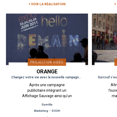
+ VOIR LA RÉALISATION
+
PROJECTION VIDÉO
ORANGE
Changez votre vie avec la nouvelle campagne d'Orange
Surcouf s'ex
Après une campagne
Afin
publicitaire intégrant un
l’ou
Affichage Sauvage ainsi qu’un
mag
Affichage Board afin de
Beaum
Guerilla
favoriser un recrutement pour
ré
-
Marketing
DOOH
une démarche solidaire
St