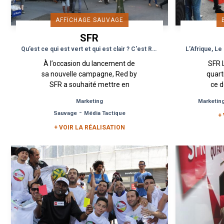
AFFICHAGE SAUVAGE
SFR
Qu’est ce qui est vert et qui est clair ? C'est Red by SFR !
À l’occasion du lancement de
SFR L
sa nouvelle campagne, Red by
quar
SFR a souhaité mettre en
ce 
place une opération
des 
Marketing
Marketin
d’affichage urbain dans 4
de
-
Sauvage
Média Tactique
grandes villes de France :...
+
m
+ VOIR LA RÉALISATION