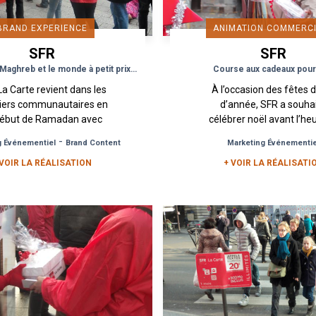
BRAND EXPERIENCE
ANIMATION COMMERC
SFR
SFR
L’Afrique, Le Maghreb et le monde à petit prix avec les offres SFR
Course aux cadeaux pou
a Carte revient dans les
À l’occasion des fêtes d
tiers communautaires en
d’année, SFR a souha
début de Ramadan avec
célébrer noël avant l’he
offres exceptionnelles :
orchestrer un happen
-
g Événementiel
Brand Content
Marketing Événementie
s recharges avec des
participatif sous l’angle
 VOIR LA RÉALISATION
inutes d’appels et...
+ VOIR LA RÉALISATI
jeu concours...