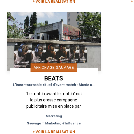
initiée...
+ VOIR LA RÉALISATION
+
AFFICHAGE SAUVAGE
BEATS
ELECTRONICS
L'incontournable rituel d'avant match : Music and Beats !
"Le match avant le match" est
la plus grosse campagne
publicitaire mise en place par
Beats. Cette campagne
Marketing
d’affichage sauvage met en
-
Sauvage
Marketing d'Influence
avant les rituels...
+ VOIR LA RÉALISATION