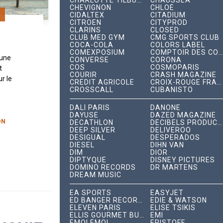
CHARLOTTE TILBURY
CHAUSSEA
CHEVIGNON
CHLOÉ
D
CIDALTEX
CITADIUM
CITROËN
CITYPROD
CLARINS
CLOSED
CLUB MED GYM
CMG SPORTS CLUB
!
COCA-COLA
COLORS LABEL
COMEXPOSIUM
COMPTOIR DES COTONNIERS
 une
CONVERSE
CORONA
COS
COSMOPARIS
t
COURIR
CRASH MAGAZINE
r le
CRÉDIT AGRICOLE
CROIX-ROUGE FRANÇAISE
 était
CROSSCALL
CUBANISTO
rte à
DALÍ PARIS
DANONE
..
DAYUSE
DAZED MAGAZINE
ON
DECATHLON
DÉCIBELS PRODUCTIONS
DEEP SILVER
DELIVEROO
DESIGUAL
DESPERADOS
DIESEL
DIHN VAN
DIM
DIOR
DIPTYQUE
DISNEY PICTURES
DOMINO RECORDS
DR MARTENS
DREAM MUSIC
EA SPORTS
EASYJET
ED BANGER RECORDS
EDIE & WATSON
ELEVEN PARIS
ÉLISE TSIKIS
ELLIS GOURMET BURGER
EMI
ÉMOI ÉMOI
ERISTOFF