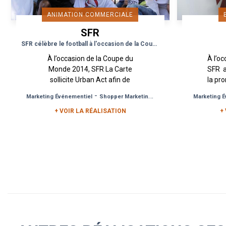
ANIMATION COMMERCIALE
SFR
SFR célèbre le football à l'occasion de la Coupe du Monde 2014
À l’occasion de la Coupe du
À l’o
Monde 2014, SFR La Carte
SFR a
sollicite Urban Act afin de
la pr
prendre la parole par le biais
La Ca
-
-
Marketing Événementiel
Shopper Marketing
Événement Grand Publi
Marketing 
d’une campagne de street
marketing multi-supports...
+ VOIR LA RÉALISATION
+