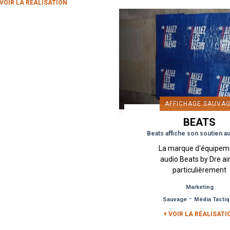
 VOIR LA RÉALISATION
AFFICHAGE SAUVA
BEATS
ELECTRONIC
Beats affiche son soutien a
La marque d'équipem
audio Beats by Dre a
particulièrement
communiquer autour 
Marketing
grands événements spo
-
Sauvage
Média Tacti
et c'est cette fois-ci
l'occasion de la Coupe
+ VOIR LA RÉALISATI