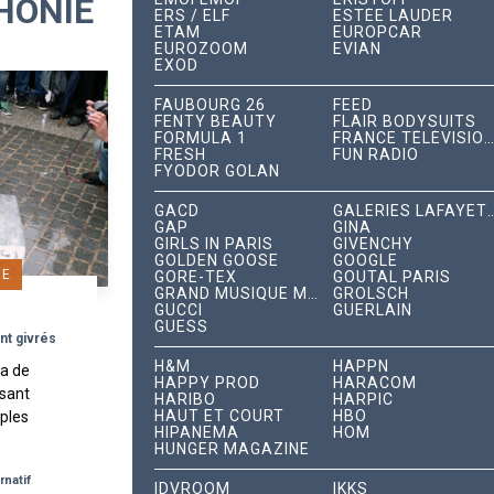
HONIE
ERS / ELF
ESTÉE LAUDER
ETAM
EUROPCAR
EUROZOOM
EVIAN
EXOD
FAUBOURG 26
FEED
FENTY BEAUTY
FLAIR BODYSUITS
FORMULA 1
FRANCE TÉLÉVISIONS
FRESH
FUN RADIO
FYODOR GOLAN
GACD
GALERIES LAFA
GAP
GINA
GIRLS IN PARIS
GIVENCHY
GOLDEN GOOSE
GOOGLE
GE
GORE-TEX
GOUTAL PARIS
GRAND MUSIQUE MANAGEMENT
GROLSCH
GUCCI
GUERLAIN
GUESS
t givrés
H&M
HAPPN
ia de
HAPPY PROD
HARACOM
sant
HARIBO
HARPIC
HAUT ET COURT
HBO
iples
HIPANEMA
HOM
 de
HUNGER MAGAZINE
type
rnatif
IDVROOM
IKKS