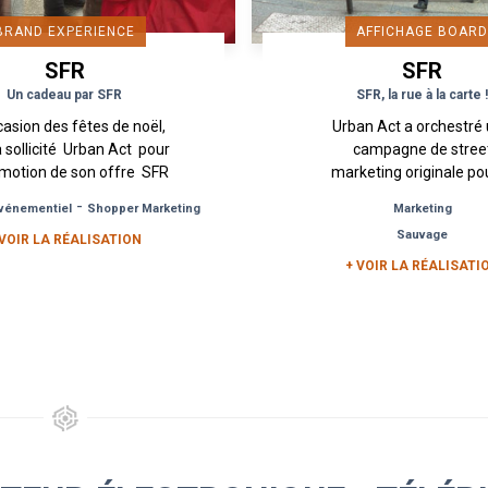
BRAND EXPERIENCE
AFFICHAGE BOAR
SFR
SFR
Un cadeau par SFR
SFR, la rue à la carte 
ccasion des fêtes de noël,
Urban Act a orchestré
 sollicité Urban Act pour
campagne de stree
omotion de son offre SFR
marketing originale pou
rte de fin d’année dans le
compte de SFR. L’objectif
-
c
Événementiel
Shopper Marketing
Marketing
cadre d’une...
de promouvoir SFR la ca
Sauvage
 VOIR LA RÉALISATION
l’occasion des achats.
+ VOIR LA RÉALISATI