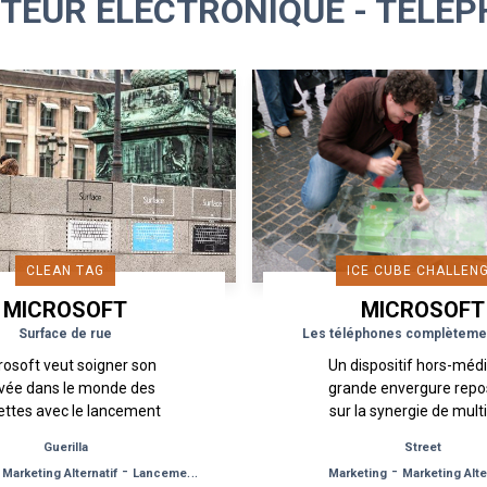
TEUR ÉLECTRONIQUE - TÉLÉP
CLEAN TAG
ICE CUBE CHALLEN
MICROSOFT
MICROSOFT
Surface de rue
Les téléphones complètemen
rosoft veut soigner son
Un dispositif hors-méd
ivée dans le monde des
grande envergure repo
ettes avec le lancement
sur la synergie de mult
urface, un produit à mi-
supports de street et
Guerilla
Street
n entre la tablette et le
guérilla marketing de 
-
-
-
Marketing Alternatif
Lancement de Produit
Marketing
Marketing Alte
PC portable, un...
Affichage Board,...