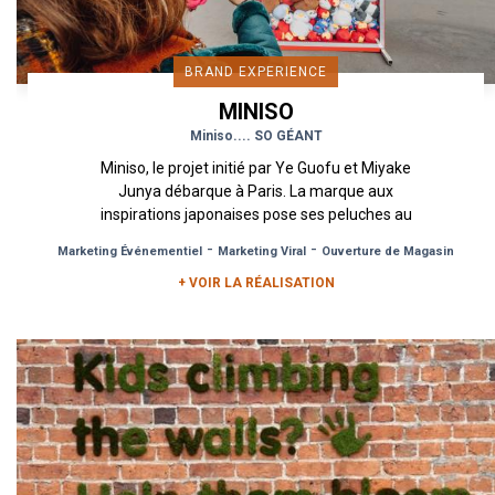
BRAND EXPERIENCE
MINISO
Miniso.... SO GÉANT
Miniso, le projet initié par Ye Guofu et Miyake
Junya débarque à Paris. La marque aux
inspirations japonaises pose ses peluches au
numéro 58 de la rue de la...
-
-
Marketing Événementiel
Marketing Viral
Ouverture de Magasin
+ VOIR LA RÉALISATION