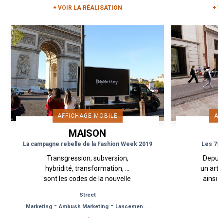
+ VOIR LA RÉALISATION
+
AFFICHAGE MOBILE
MAISON
MARGIELA
La campagne rebelle de la Fashion Week 2019
Les 7
Transgression, subversion,
Depu
hybridité, transformation, …
un art
sont les codes de la nouvelle
ains
création olfactive de la Maison
pa
Street
Margiela. Un nouveau parfum
gran
-
-
Marketing
Ambush Marketing
Lancement de Produit
symbolisant une...