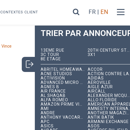
FR |
EN
CONTEXTES CLIENT
TRIER PAR ANNONCEUR
Vince
13ÈME RUE
20TH CENTURY STUDIOS
3C TOUR
3X1
8E ÉTAGE
ABRITEL HOMEAWAY
ACCOR
ACNE STUDIOS
ACTION C
ACTIVISION
ADIDAS
ADVANCED MICRO DEVICES
AÉROVILLE
AGNÈS B
AIGLE AZUR
AIR FRANCE
AIRCALL
AL SHAQAB
ALEXANDER MCQUEEN
ALFA ROMEO
ALLO FLORIDE
AMAZON PRIME VIDEO
AMERICAN APPARE
AMI
AMNESTY INTERNA
ANDRÉ
ANOTHER MAGAZINE
ANTHONY VACCARELLO
ANTIK BATIK
APC
ARMANI EXCHANGE
ASICS
ASOS