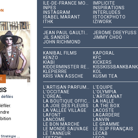
ÎLE-DE-FRANCE MOBILITÉS
IMPLICITE
...
INPES
INSPIRATIONS
ON
INSTAGRAM
INTERLUDES
ISABEL MARANT
ISTOCKPHOTO
ITHK
IZIWORK
JEAN PAUL GAULTIER
JÉRÔME DREYFUSS
JIL SANDER
JIMMY CHOO
JOHN RICHMOND
KANIBAL FILMS
KAPORAL
KENZO
KFC
KIABI
KICKERS
KIDDERMINSTER RECORDS
KISSKISSBANKBANK
KLEPIERRE
KOL
KRIS VAN ASSCHE
KUSMI TEA
RE
L'ARTISAN PARFUMEUR
L'ÉQUIPE
RIS
L'OCCITANE
L'OLYMPIA
L'ORÉAL
L’ARTISANAT
 défilés
LA BOUTIQUE OFFICIELLE
LA HALLE
éfiler.
LA JOIE DES FLEURS
LA THÉ BOX
LA VALLÉE VILLAGE
LACOSTE
endre
LAFONT
LAGARDÈRE
bition
LANCÔME
LANVIN
LE BON MARCHÉ
LE GRAMME
 À
LE MONDE SAUVAGE
LE SLIP FRANÇAIS
Week...
LE TANNEUR
LECAB
-
Stratégie de Différenciation