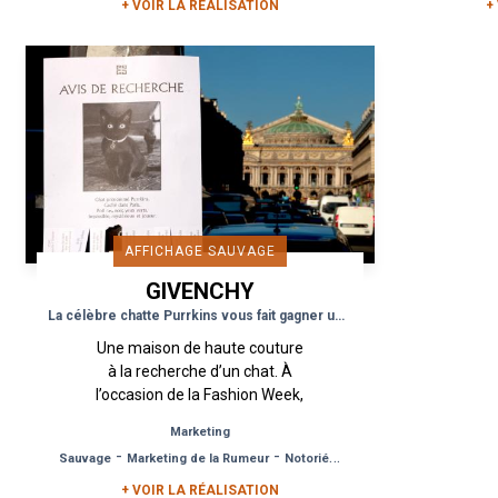
+ VOIR LA RÉALISATION
+
AFFICHAGE SAUVAGE
GIVENCHY
La célèbre chatte Purrkins vous fait gagner un défilé si vous la trouvez
Une maison de haute couture
à la recherche d’un chat. À
l’occasion de la Fashion Week,
Purrkins est devenu le chat le
Marketing
plus célèbre de Paris. Urban
-
-
Sauvage
Marketing de la Rumeur
Notoriété de Marque
Act a...
+ VOIR LA RÉALISATION