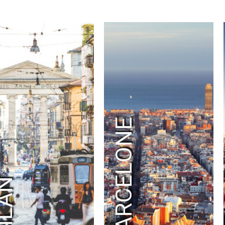
RAD
RADIO FRANCE
RALPH LAUREN
RAY-BAN
RED BULL
RED STAR FC
REEBOK
RENOVA
REPOSSI
RIOT GAMES
RMC SPORT
ROBIN PRODUCTION
ROCHAS
RODIER
ROLEX PARIS MASTER
RON DORFF
RTL2
SAINT LAURENT
SANDRO
SATELLITE PARIS
SAUCONY
SAVOIR FAIRE
SEAT
SECOURS ISLAMIQUE FRANCE
SÉCURITÉ ROUTIÈR
BARCELONE
SELECTOUR
SELF PORTRAIT
SEPHORA
SERGIO ROSSI
SÉZANE
SFR
SHAZAM
ŠKODA
SMART
SNAPCAR
SNIPES
SO OUEST
SOBIESKI
SOCIÉTÉ GÉNÉRALE
SODASTREAM
SOLIDARITÉ SIDA
ILAN
SONIA RYKIEL
SONY ERICSSON
SONY INTERACTIVE ENTERTAINMENT
SONY MUSIC
SPEEDEAL
SQUARE ENIX
STAGE ENTERTAINMENT
STELLA MCCARTNE
STRAVA
STUDIO CANAL
SURCOUF
SUSHI SHOP