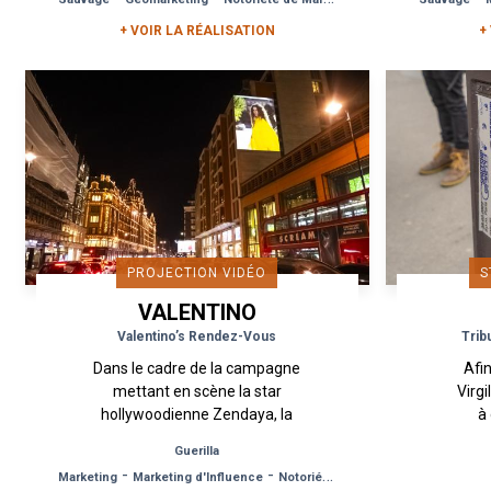
durant la Fashion Week...
p
+ VOIR LA RÉALISATION
+
PROJECTION VIDÉO
S
VALENTINO
Valentino’s Rendez-Vous
Trib
Dans le cadre de la campagne
Afi
mettant en scène la star
Virgi
hollywoodienne Zendaya, la
à
marque Valentino a décidé
col
Guerilla
d’investir l’espace urbain à
Wh
-
-
Marketing
Marketing d'Influence
Notoriété de Marque
travers un dispositif...
camp