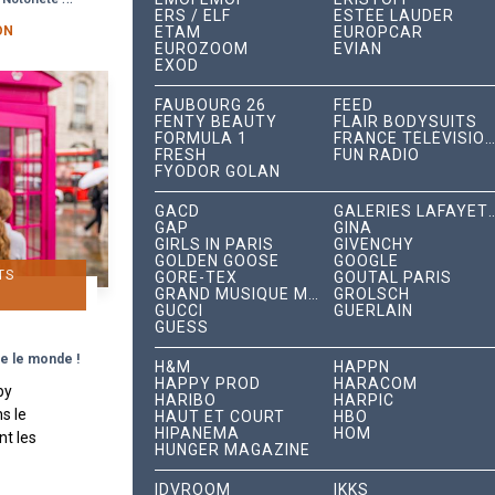
..
ERS / ELF
ESTÉE LAUDER
ON
ETAM
EUROPCAR
EUROZOOM
EVIAN
EXOD
FAUBOURG 26
FEED
FENTY BEAUTY
FLAIR BODYSUITS
FORMULA 1
FRANCE TÉLÉVISIONS
FRESH
FUN RADIO
FYODOR GOLAN
GACD
GALERIES LAFA
GAP
GINA
GIRLS IN PARIS
GIVENCHY
GOLDEN GOOSE
GOOGLE
TS
GORE-TEX
GOUTAL PARIS
GRAND MUSIQUE MANAGEMENT
GROLSCH
GUCCI
GUERLAIN
GUESS
e le monde !
H&M
HAPPN
HAPPY PROD
HARACOM
by
HARIBO
HARPIC
ns le
HAUT ET COURT
HBO
HIPANEMA
HOM
t les
HUNGER MAGAZINE
es
aliers
IDVROOM
IKKS