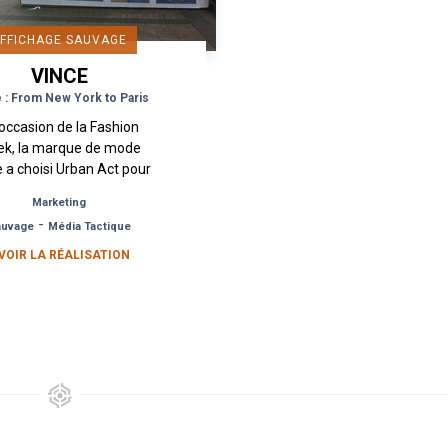
FFICHAGE SAUVAGE
VINCE
 : From New York to Paris
’occasion de la Fashion
k, la marque de mode
 a choisi Urban Act pour
a mise en place d’une
Marketing
ampagne d’affichage
-
auvage
Média Tactique
vage dans les rues de
Paris...
 VOIR LA RÉALISATION