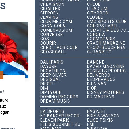
CHARLOTTE TILBURY
CHAUSSEA
ES
CHEVIGNON
CHLOÉ
CIDALTEX
CITADIUM
CITROËN
CITYPROD
CLARINS
CLOSED
CLUB MED GYM
CMG SPORTS CLUB
COCA-COLA
COLORS LABEL
COMEXPOSIUM
COMPTOIR DES COTONNIERS
CONVERSE
CORONA
COS
COSMOPARIS
COURIR
CRASH MAGAZINE
CRÉDIT AGRICOLE
CROIX-ROUGE FRANÇAISE
CROSSCALL
CUBANISTO
DALÍ PARIS
DANONE
DAYUSE
DAZED MAGAZINE
DECATHLON
DÉCIBELS PRODUCTIONS
DEEP SILVER
DELIVEROO
G
DESIGUAL
DESPERADOS
DIESEL
DIHN VAN
DIM
DIOR
s !
DIPTYQUE
DISNEY PICTURES
DOMINO RECORDS
DR MARTENS
uture
DREAM MUSIC
 aux
EA SPORTS
EASYJET
slogan
ED BANGER RECORDS
EDIE & WATSON
e dans
ELEVEN PARIS
ÉLISE TSIKIS
. «
ELLIS GOURMET BURGER
EMI
-
ÉMOI ÉMOI
ERISTOFF
Notoriété de Marque