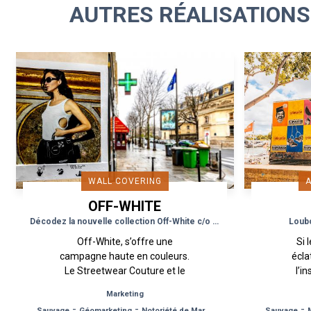
AUTRES RÉALISATIONS
WALL COVERING
OFF-WHITE
Décodez la nouvelle collection Off-White c/o Virgil Abloh
Loubo
Off-White, s’offre une
Si 
campagne haute en couleurs.
écla
Le Streetwear Couture et le
l’i
Guérilla Marketing s’associent
p
Marketing
pour la campagne Off-White
sauv
-
-
-
Sauvage
Géomarketing
Notoriété de Marque
Sauvage