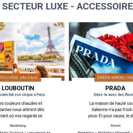
 SECTEUR LUXE - ACCESSOIR
AFFICHAGE SAUVAGE
GREEN MARKETIN
LOUBOUTIN
PRADA
utin fait son cirque à Paris
Dites-le avec des fleur
les couleurs chaudes et
La maison de haute co
tantes nous attirent dès
italienne n’a pas froid
nstant où nos regards se
yeux. Et pour cause, le 
osent sur l’affichage
de la campagne résonn
Marketing
Street
age, nous n’en sommes
la capitale de la mode
-
-
Média Tactique
Lancement de Produit
Marketing
Marketing Alternatif