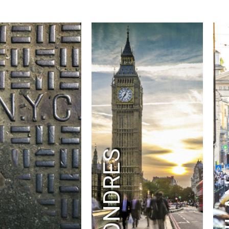
K
LONDRES
M