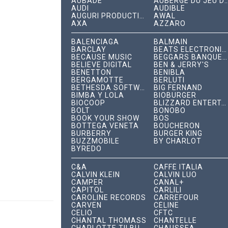
AUBADE
AUBERGE DU JEU DE P
AUDI
AUDIBLE
AUGURI PRODUCTIONS
AWAL
AXA
AZZARO
BALENCIAGA
BALMAIN
BARCLAY
BEATS ELECTRONICS
BECAUSE MUSIC
BEGGARS BANQUET RECORDS
BELIEVE DIGITAL
BEN & JERRY'S
BENETTON
BENIBLA
BERGAMOTTE
BERLUTI
BETHESDA SOFTWORKS
BIG FERNAND
BIMBA Y LOLA
BIOBURGER
BIOCOOP
BLIZZARD ENTERTAINMENT
BOLT
BONOBO
BOOK YOUR SHOW
BOS
BOTTEGA VENETA
BOUCHERON
BURBERRY
BURGER KING
BUZZMOBILE
BY CHARLOT
BYREDO
C&A
CAFFÈ ITALIA
CALVIN KLEIN
CALVIN LUO
CAMPER
CANAL+
CAPITOL
CARLILI
CAROLINE RECORDS
CARREFOUR
CARVEN
CÉLINE
CELIO
CFTC
CHANTAL THOMASS
CHANTELLE