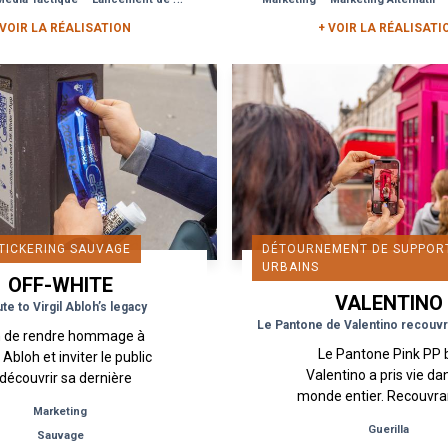
as moins curieux de...
Seditious Simplicity.
 VOIR LA RÉALISATION
+ VOIR LA RÉALISATI
TICKERING SAUVAGE
DÉTOURNEMENT DE SUPPOR
URBAINS
OFF-WHITE
VALENTINO
ute to Virgil Abloh’s legacy
Le Pantone de Valentino recouvr
n de rendre hommage à
Le Pantone Pink PP 
l Abloh et inviter le public
Valentino a pris vie da
 découvrir sa dernière
monde entier. Recouvran
lection, la marque Off-
Marketing
murs de New York, d
ite dévoile sa nouvelle
Guerilla
Sauvage
maisons à Séoul, des esc
agne à Paris à travers...