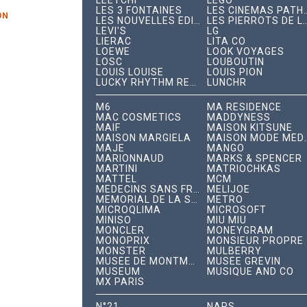
LEETCHI
LEGO
LES 3 FONTAINES
LES CINÉMAS PAT
ON
LES NOUVELLES ÉDITIONS INDÉPENDANTES
LES PIERROTS DE 
LEVI'S
LG
LIERAC
LITA CO
LOEWE
LOOK VOYAGES
LOSC
LOUBOUTIN
LOUIS LOUISE
LOUIS PION
LUCKY RHYTHM RECORDS
LUNCHR
M6
MA RÉSIDENCE
MAC COSMETICS
MADDYNESS
MAIF
MAISON KITSUNÉ
MAISON MARGIELA
MAISON MODE 
MAJE
MANGO
MARIONNAUD
MARKS & SPENCER
MARTINI
MATRIOCHKAS
MATTEL
MCM
MÉDECINS SANS FRONTIÈRES
MELIJOE
MÉMORIAL DE LA SHOAH
METRO
MICROQLIMA
MICROSOFT
MINISO
MIU MIU
MONCLER
MONEYGRAM
MONOPRIX
MONSIEUR PROPRE
MONSTER
MULBERRY
MUSÉE DE MONTMARTRE
MUSÉE GRÉVIN
MUSEUM
MUSIQUE AND CO
MX PARIS
N°21
NARS