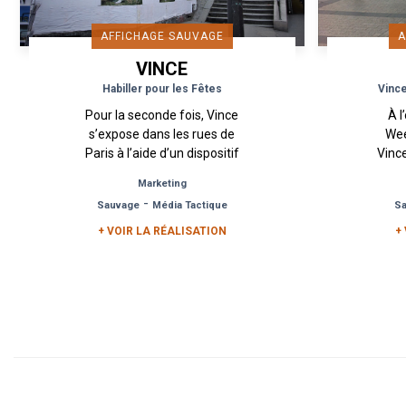
AFFICHAGE SAUVAGE
A
VINCE
Habiller pour les Fêtes
Vince
Pour la seconde fois, Vince
À l
s’expose dans les rues de
Wee
Paris à l’aide d’un dispositif
Vince
d’Affichage Sauvage. Juste
l
Marketing
avant les fêtes de fin d’année,
c
-
Sauvage
Média Tactique
S
la marque...
sau
+ VOIR LA RÉALISATION
+