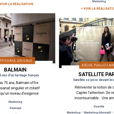
Marketing
à Paris… une véritable
 VOIR LA RÉALISATION
+ VOIR LA RÉALISATI
AFFICHAGE SAUVAGE
BÂCHE PUBLICITAI
BALMAIN
SATELLITE PA
5 ans d’un héritage français
Satellite se pose devant les
is 75 ans, Balmain offre
Réinventer la notion de d
isanat singulier et créatif
Capter l’attention. Se r
i qu’un niveau d’exigence
incontournable. Une am
rmi les plus hauts des
Marketing
forte pour Satellite.
des maisons de couture
Guerilla
Sauvage
l’occasion de la Fashion 
françaises. Les...
-
Marketing
Marketing Alternatif