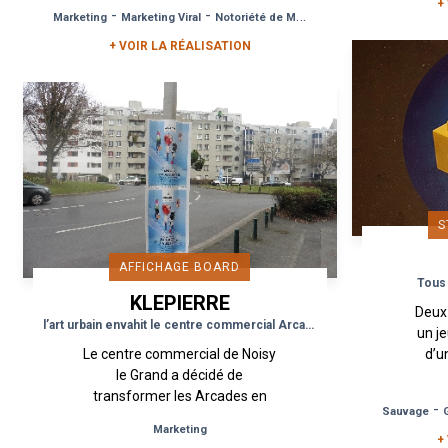
l’illusion que le monde qui
+
-
-
Marketing
Marketing Viral
Notoriété de Marque
nous entoure et...
+ VOIR LA RÉALISATION
S
AFFICHAGE BOARD
Tous 
KLEPIERRE
Deux
l’art urbain envahit le centre commercial Arcades à Noisy le Grand
un je
Le centre commercial de Noisy
d’u
le Grand a décidé de
men
transformer les Arcades en
des
-
Sauvage
lieu de découverte artistique.
Marketing
Les artistes Mardi Noir, SE*BD,
+