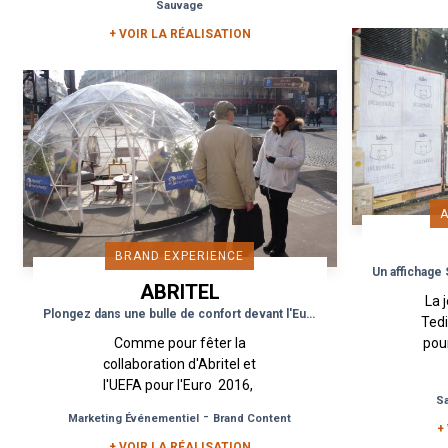
Sauvage
Daria Aleks,...
+ VOIR LA RÉALISATION
BRAND EXPERIENCE
ABRITEL
La 
HOMEAWAY
Plongez dans une bulle de confort devant l'Euro 2016 !
Tedi
Comme pour fêter la
pou
collaboration d'Abritel et
c
l'UEFA pour l'Euro 2016,
sauva
S
Urban Act a mis en place un
-
Marketing Événementiel
Brand Content
dispositif pour le moins...
+
+ VOIR LA RÉALISATION