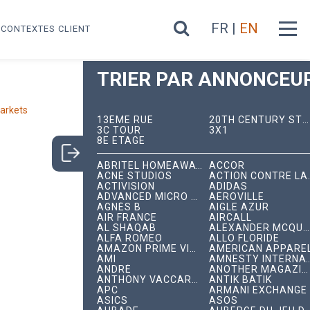
FR |
EN
CONTEXTES CLIENT
TRIER PAR ANNONCEUR
arkets
13ÈME RUE
20TH CENTURY STUDIOS
3C TOUR
3X1
8E ÉTAGE
ABRITEL HOMEAWAY
ACCOR
ACNE STUDIOS
ACTION C
ACTIVISION
ADIDAS
ADVANCED MICRO DEVICES
AÉROVILLE
AGNÈS B
AIGLE AZUR
AIR FRANCE
AIRCALL
AL SHAQAB
ALEXANDER MCQUEEN
ALFA ROMEO
ALLO FLORIDE
AMAZON PRIME VIDEO
AMERICAN APPARE
AMI
AMNESTY INTERNA
ANDRÉ
ANOTHER MAGAZINE
ANTHONY VACCARELLO
ANTIK BATIK
APC
ARMANI EXCHANGE
ASICS
ASOS