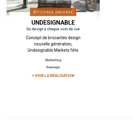
AFFICHAGE SAUVAGE
UNDESIGNABLE
MARKETS
Du design à chaque coin de rue
Concept de brocantes design
nouvelle génération,
Undesignable Markets fête
cette année sa 10ème édition
Marketing
avec une exposition de
Sauvage
portraits de marchands
réalisés...
+ VOIR LA RÉALISATION