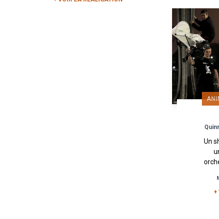
ANI
Quinn
Un s
u
orch
Act 
po
Quinn
+