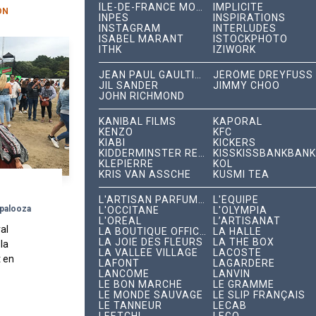
ÎLE-DE-FRANCE MOBILITÉS
IMPLICITE
ON
INPES
INSPIRATIONS
INSTAGRAM
INTERLUDES
ISABEL MARANT
ISTOCKPHOTO
ITHK
IZIWORK
JEAN PAUL GAULTIER
JÉRÔME DREYFUSS
JIL SANDER
JIMMY CHOO
JOHN RICHMOND
KANIBAL FILMS
KAPORAL
KENZO
KFC
KIABI
KICKERS
KIDDERMINSTER RECORDS
KISSKISSBANKBANK
KLEPIERRE
KOL
KRIS VAN ASSCHE
KUSMI TEA
L'ARTISAN PARFUMEUR
L'ÉQUIPE
apalooza
L'OCCITANE
L'OLYMPIA
L'ORÉAL
L’ARTISANAT
val
LA BOUTIQUE OFFICIELLE
LA HALLE
LA JOIE DES FLEURS
LA THÉ BOX
 la
LA VALLÉE VILLAGE
LACOSTE
 en
LAFONT
LAGARDÈRE
 une
LANCÔME
LANVIN
LE BON MARCHÉ
LE GRAMME
 liée
LE MONDE SAUVAGE
LE SLIP FRANÇAIS
au...
LE TANNEUR
LECAB