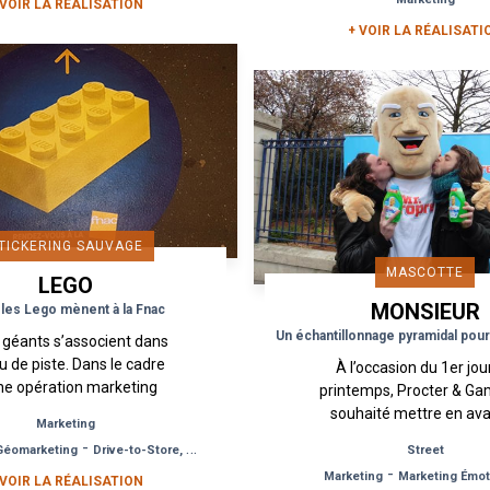
 VOIR LA RÉALISATION
58 de la rue de la...
soit pour le traitement
+ VOIR LA RÉALISATI
TICKERING SAUVAGE
MASCOTTE
LEGO
MONSIEUR
les Lego mènent à la Fnac
PROPRE
 géants s’associent dans
u de piste. Dans le cadre
À l’occasion du 1er jou
ne opération marketing
printemps, Procter & Ga
ée par Lego et la Fnac,
souhaité mettre en ava
Marketing
 briques colorées sous
marque Mr Propre e
-
Géomarketing
Drive-to-Store, Web, Event
Street
forme de stickering...
notamment le concentré
-
Marketing
Marketing Émot
 VOIR LA RÉALISATION
usages. Urban Act a.