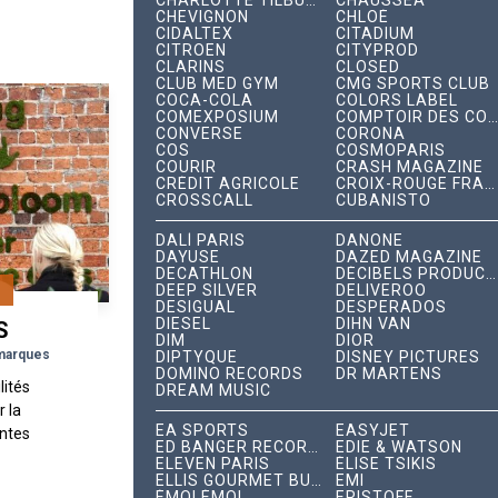
CHARLOTTE TILBURY
CHAUSSEA
CHEVIGNON
CHLOÉ
CIDALTEX
CITADIUM
CITROËN
CITYPROD
CLARINS
CLOSED
CLUB MED GYM
CMG SPORTS CLUB
COCA-COLA
COLORS LABEL
COMEXPOSIUM
COMPTOIR DES COTONNIERS
CONVERSE
CORONA
COS
COSMOPARIS
COURIR
CRASH MAGAZINE
CRÉDIT AGRICOLE
CROIX-ROUGE FRANÇAISE
CROSSCALL
CUBANISTO
DALÍ PARIS
DANONE
DAYUSE
DAZED MAGAZINE
DECATHLON
DÉCIBELS PRODUCTIONS
DEEP SILVER
DELIVEROO
G
DESIGUAL
DESPERADOS
DIESEL
DIHN VAN
S
DIM
DIOR
 marques
DIPTYQUE
DISNEY PICTURES
DOMINO RECORDS
DR MARTENS
lités
DREAM MUSIC
r la
EA SPORTS
EASYJET
ntes
ED BANGER RECORDS
EDIE & WATSON
es de
ELEVEN PARIS
ÉLISE TSIKIS
ue ce
ELLIS GOURMET BURGER
EMI
ÉMOI ÉMOI
ERISTOFF