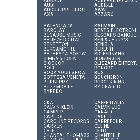
AUBADE
AUBERGE DU JEU DE P
AUDI
AUDIBLE
AUGURI PRODUCTIONS
AWAL
AXA
AZZARO
BALENCIAGA
BALMAIN
BARCLAY
BEATS ELECTRONICS
BECAUSE MUSIC
BEGGARS BANQUET RECORDS
BELIEVE DIGITAL
BEN & JERRY'S
BENETTON
BENIBLA
BERGAMOTTE
BERLUTI
BETHESDA SOFTWORKS
BIG FERNAND
BIMBA Y LOLA
BIOBURGER
BIOCOOP
BLIZZARD ENTERTAINMENT
BOLT
BONOBO
BOOK YOUR SHOW
BOS
BOTTEGA VENETA
BOUCHERON
BURBERRY
BURGER KING
BUZZMOBILE
BY CHARLOT
BYREDO
C&A
CAFFÈ ITALIA
CALVIN KLEIN
CALVIN LUO
CAMPER
CANAL+
CAPITOL
CARLILI
CAROLINE RECORDS
CARREFOUR
CARVEN
CÉLINE
CELIO
CFTC
CHANTAL THOMASS
CHANTELLE