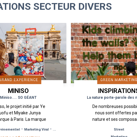
ATIONS SECTEUR DIVERS
BRAND EXPERIENCE
GREEN MARKETIN
MINISO
INSPIRATION
Miniso.... SO GÉANT
La nature porte-parole des
so, le projet initié par Ye
De nombreuses possibi
uofu et Miyake Junya
nous sont offertes pa
rque à Paris. La marque
nature et ses composa
 inspirations japonaises
pour écrire des histoir
-
-
vénementiel
Marketing Viral
Ouverture de Magasin
Street
 ses peluches au numéro
marque dans la ville. Q
Marketing