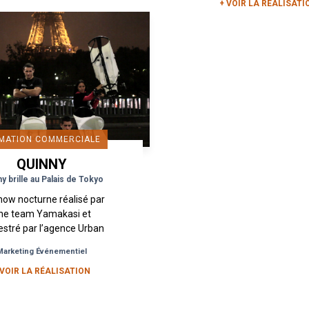
+ VOIR LA RÉALISATI
MATION COMMERCIALE
QUINNY
y brille au Palais de Tokyo
how nocturne réalisé par
ne team Yamakasi et
estré par l’agence Urban
met en scène la nouvelle
Marketing Événementiel
ussette de la marque
y. La Quinny Yezz c’est...
 VOIR LA RÉALISATION