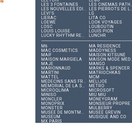
LEETCHI
LEGO
ON
LES 3 FONTAINES
LES CINÉMAS PAT
LES NOUVELLES ÉDITIONS INDÉPENDANTES
LES PIERROTS DE 
LEVI'S
LG
LIERAC
LITA CO
LOEWE
LOOK VOYAGES
LOSC
LOUBOUTIN
LOUIS LOUISE
LOUIS PION
LUCKY RHYTHM RECORDS
LUNCHR
M6
MA RÉSIDENCE
MAC COSMETICS
MADDYNESS
MAIF
MAISON KITSUNÉ
MAISON MARGIELA
MAISON MODE 
MAJE
MANGO
MARIONNAUD
MARKS & SPENCER
MARTINI
MATRIOCHKAS
MATTEL
MCM
MÉDECINS SANS FRONTIÈRES
MELIJOE
MÉMORIAL DE LA SHOAH
METRO
MICROQLIMA
MICROSOFT
MINISO
MIU MIU
MONCLER
MONEYGRAM
MONOPRIX
MONSIEUR PROPRE
MONSTER
MULBERRY
MUSÉE DE MONTMARTRE
MUSÉE GRÉVIN
MUSEUM
MUSIQUE AND CO
MX PARIS
N°21
NARS