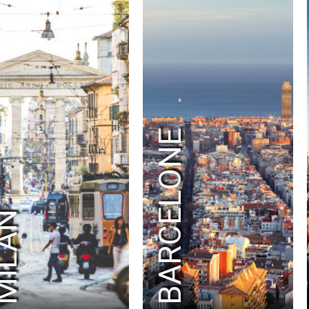
RAD
RADIO FRANCE
RALPH LAUREN
RAY-BAN
RED BULL
RED STAR FC
REEBOK
RENOVA
REPOSSI
RIOT GAMES
RMC SPORT
ROBIN PRODUCTION
ROCHAS
RODIER
ROLEX PARIS MASTER
RON DORFF
RTL2
SAINT LAURENT
SANDRO
BARCELONE
SATELLITE PARIS
SAUCONY
SAVOIR FAIRE
SEAT
SECOURS ISLAMIQUE FRANCE
SÉCURITÉ ROUTIÈR
SELECTOUR
SELF PORTRAIT
SEPHORA
SERGIO ROSSI
SÉZANE
SFR
SHAZAM
ŠKODA
SMART
SNAPCAR
ILAN
SNIPES
SO OUEST
SOBIESKI
SOCIÉTÉ GÉNÉRALE
SODASTREAM
SOLIDARITÉ SIDA
SONIA RYKIEL
SONY ERICSSON
SONY INTERACTIVE ENTERTAINMENT
SONY MUSIC
SPEEDEAL
SQUARE ENIX
STAGE ENTERTAINMENT
STELLA MCCARTNE
STRAVA
STUDIO CANAL
SURCOUF
SUSHI SHOP