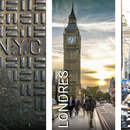
K
LONDRES
M