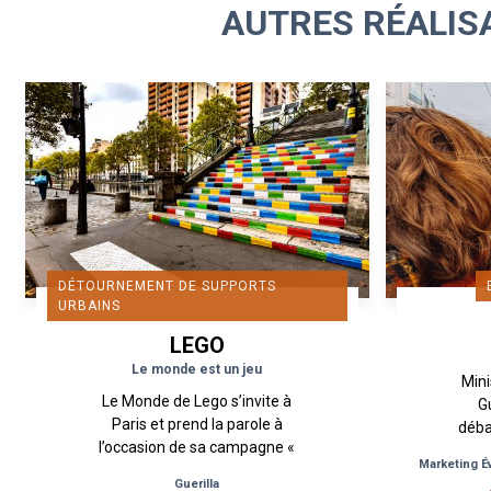
AUTRES RÉALIS
DÉTOURNEMENT DE SUPPORTS
URBAINS
LEGO
Le monde est un jeu
Mini
Le Monde de Lego s’invite à
G
Paris et prend la parole à
déba
l’occasion de sa campagne «
aux
Marketing É
Rebuild the World ». Donner
pose
Guerilla