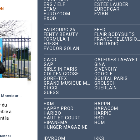
...
ERS / ELF
ESTÉE LAUDER
ON
ETAM
EUROPCAR
EUROZOOM
EVIAN
EXOD
FAUBOURG 26
FEED
FENTY BEAUTY
FLAIR BODYSUITS
FORMULA 1
FRANCE TÉLÉVISIONS
FRESH
FUN RADIO
FYODOR GOLAN
GACD
GALERIES LAFA
GAP
GINA
GIRLS IN PARIS
GIVENCHY
GOLDEN GOOSE
GOOGLE
GORE-TEX
GOUTAL PARIS
GRAND MUSIQUE MANAGEMENT
GROLSCH
GUCCI
GUERLAIN
GUESS
Un échantillonnage pyramidal pour Monsieur Propre
H&M
HAPPN
r du
HAPPY PROD
HARACOM
mble a
HARIBO
HARPIC
HAUT ET COURT
HBO
nt la
HIPANEMA
HOM
t
HUNGER MAGAZINE
 multi
ionnel
..
IDVROOM
IKKS