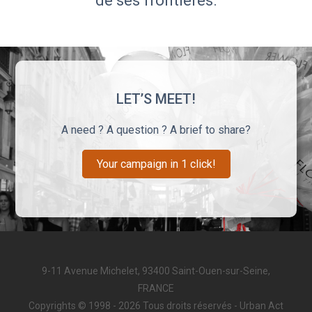
de ses frontières.
LET’S MEET!
A need ? A question ? A brief to share?
Your campaign in 1 click!
9-11 Avenue Michelet, 93400 Saint-Ouen-sur-Seine,
FRANCE
Copyrights © 1998 - 2026 Tous droits réservés - Urban Act