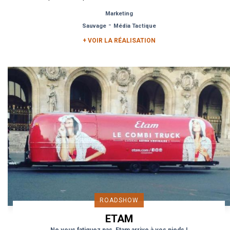
septembre 2018 Pour...
Marketing
-
Sauvage
Média Tactique
+ VOIR LA RÉALISATION
ROADSHOW
ETAM
Ne vous fatiguez pas, Etam arrive à vos pieds !