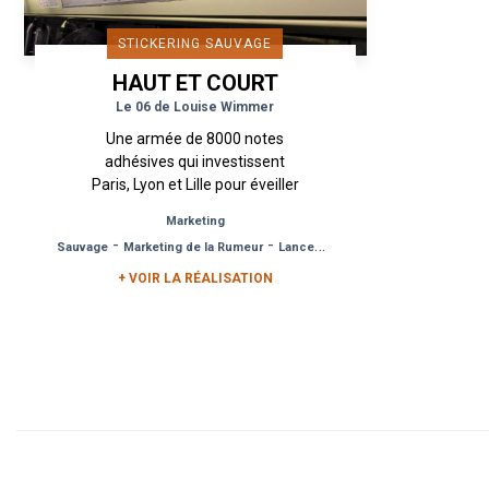
STICKERING SAUVAGE
HAUT ET COURT
Le 06 de Louise Wimmer
Une armée de 8000 notes
adhésives qui investissent
Paris, Lyon et Lille pour éveiller
la curiosité des passants et lui
Marketing
donner envie d’appeler un
-
-
Sauvage
Marketing de la Rumeur
Lancement de Produit
numéro mystère ! ...
+ VOIR LA RÉALISATION