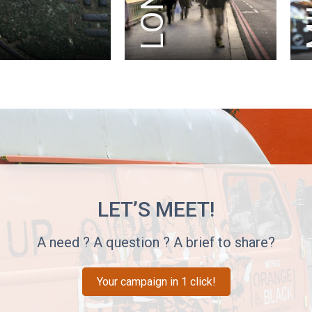
M
LET’S MEET!
A need ? A question ? A brief to share?
Your campaign in 1 click!