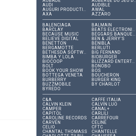
AUBADE
AUBERGE DU JEU DE P
AUDI
AUDIBLE
AUGURI PRODUCTIONS
AWAL
AXA
AZZARO
BALENCIAGA
BALMAIN
BARCLAY
BEATS ELECTRONICS
BECAUSE MUSIC
BEGGARS BANQUET RECORDS
BELIEVE DIGITAL
BEN & JERRY'S
BENETTON
BENIBLA
BERGAMOTTE
BERLUTI
BETHESDA SOFTWORKS
BIG FERNAND
BIMBA Y LOLA
BIOBURGER
BIOCOOP
BLIZZARD ENTERTAINMENT
BOLT
BONOBO
BOOK YOUR SHOW
BOS
BOTTEGA VENETA
BOUCHERON
BURBERRY
BURGER KING
BUZZMOBILE
BY CHARLOT
BYREDO
C&A
CAFFÈ ITALIA
CALVIN KLEIN
CALVIN LUO
CAMPER
CANAL+
CAPITOL
CARLILI
CAROLINE RECORDS
CARREFOUR
CARVEN
CÉLINE
CELIO
CFTC
CHANTAL THOMASS
CHANTELLE