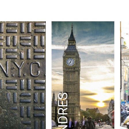
K
LONDRES