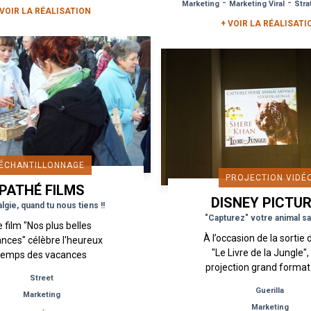
-
-
Marketing
Marketing Viral
Stratégi
prendre les armes com
 VOIR LA RÉALISATION
+ VOIR LA RÉALISATI
ÉCHANTILLONNAGE
PROJECTION VIDÉ
PATHÉ FILMS
DISNEY PICTU
lgie, quand tu nous tiens !!
"Capturez" votre animal s
e film "Nos plus belles
À l’occasion de la sortie 
nces" célèbre l'heureux
"Le Livre de la Jungle"
temps des vacances
projection grand format
souciantes, quand les
Street
réalisée à Paris, Lyon
es étaient glorieuses, la
Guerilla
Marketing
Marseille permetta
nète prometteuse et les
Marketing
d’annoncer la sortie.