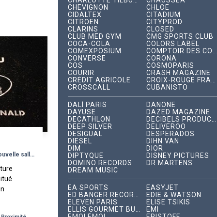
CHARLOTTE TILBURY
CHAUSSEA
CHEVIGNON
CHLOÉ
CIDALTEX
CITADIUM
CITROËN
CITYPROD
CLARINS
CLOSED
CLUB MED GYM
CMG SPORTS CLUB
COCA-COLA
COLORS LABEL
COMEXPOSIUM
COMPTOIR DES COTONNIERS
CONVERSE
CORONA
COS
COSMOPARIS
COURIR
CRASH MAGAZINE
CRÉDIT AGRICOLE
CROIX-ROUGE FRANÇAISE
CROSSCALL
CUBANISTO
DALÍ PARIS
DANONE
DAYUSE
DAZED MAGAZINE
DECATHLON
DÉCIBELS PRODUCTIONS
DEEP SILVER
DELIVEROO
DESIGUAL
DESPERADOS
DIESEL
DIHN VAN
DIM
DIOR
UGC guide les passants vers sa nouvelle salle de cinéma
DIPTYQUE
DISNEY PICTURES
DOMINO RECORDS
DR MARTENS
rture
DREAM MUSIC
itué
EA SPORTS
EASYJET
un
ED BANGER RECORDS
EDIE & WATSON
té mis
ELEVEN PARIS
ÉLISE TSIKIS
 une
ELLIS GOURMET BURGER
EMI
ÉMOI ÉMOI
ERISTOFF
Proximité