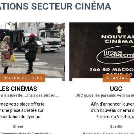
ATIONS SECTEUR CINÉMA
STRIBUTION DE FLYERS
CLEAN TAG
LES CINÉMAS
UGC
ATHÉ GAUMONT
Pas de vente à la sauvette....mais des places offertes pour Les Fauvettes
nez votre place offerte
Afin d’annoncer l’ouve
r une place achetée sur
d’un nouveau cinéma s
ésentation du flyer au
Porte de la Villette, 
éma Les Fauvettes. Afin
dispositif Clean Tag a é
Street
Guerilla
ter le public à découvrir le
en place visant à créer
-
-
-
Communication de Proximité
Drive-to-Store, Web, Event
Marketing
Communication de 