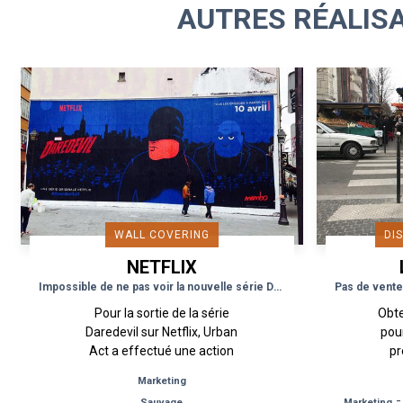
AUTRES RÉALIS
WALL COVERING
DI
NETFLIX
P
Impossible de ne pas voir la nouvelle série DareDevil sur Netflix
Pour la sortie de la série
Obte
Daredevil sur Netflix, Urban
pou
Act a effectué une action
pr
Flyposting dans la ville de Paris
cin
Marketing
afin de toucher un public plus
d’inci
Sauvage
Marketing