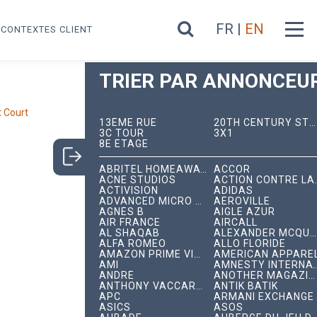
FR |
EN
CONTEXTES CLIENT
TRIER PAR ANNONCEUR
t Court
13ÈME RUE
20TH CENTURY STUDIOS
3C TOUR
3X1
8E ÉTAGE
ABRITEL HOMEAWAY
ACCOR
ACNE STUDIOS
ACTION C
ACTIVISION
ADIDAS
ADVANCED MICRO DEVICES
AÉROVILLE
AGNÈS B
AIGLE AZUR
AIR FRANCE
AIRCALL
AL SHAQAB
ALEXANDER MCQUEEN
ALFA ROMEO
ALLO FLORIDE
AMAZON PRIME VIDEO
AMERICAN APPARE
AMI
AMNESTY INTERNA
ANDRÉ
ANOTHER MAGAZINE
ANTHONY VACCARELLO
ANTIK BATIK
APC
ARMANI EXCHANGE
ASICS
ASOS