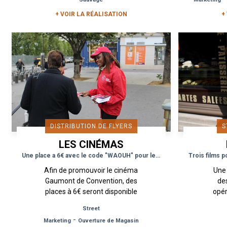
large. Depuis...
ci
+ VOIR LA RÉALISATION
+
DISTRIBUTION DE FLYERS
S
LES CINÉMAS
PATHÉ GAUMONT
Une place a 6€ avec le code "WAOUH" pour le cinéma Convention
Afin de promouvoir le cinéma
Une 
Gaumont de Convention, des
de
places à 6€ seront disponible
opér
sur le site avec le code
forme
Street
WAOUH. Le cinéma a ouvert
ou de
-
Marketing
Ouverture de Magasin
au cœur du 15ème...