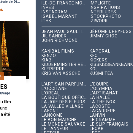
e de Différenciation
ÎLE-DE-FRANCE MOBILITÉS
IMPLICITE
me...
INPES
INSPIRATIONS
ON
INSTAGRAM
INTERLUDES
ISABEL MARANT
ISTOCKPHOTO
ITHK
IZIWORK
JEAN PAUL GAULTIER
JÉRÔME DREYFUSS
JIL SANDER
JIMMY CHOO
JOHN RICHMOND
KANIBAL FILMS
KAPORAL
KENZO
KFC
KIABI
KICKERS
KIDDERMINSTER RECORDS
KISSKISSBANKBANK
KLEPIERRE
KOL
KRIS VAN ASSCHE
KUSMI TEA
O
L'ARTISAN PARFUMEUR
L'ÉQUIPE
RES
L'OCCITANE
L'OLYMPIA
L'ORÉAL
L’ARTISANAT
auvage
LA BOUTIQUE OFFICIELLE
LA HALLE
du film
LA JOIE DES FLEURS
LA THÉ BOX
LA VALLÉE VILLAGE
LACOSTE
, une
LAFONT
LAGARDÈRE
 a été
LANCÔME
LANVIN
LE BON MARCHÉ
LE GRAMME
 et
LE MONDE SAUVAGE
LE SLIP FRANÇAIS
nt
LE TANNEUR
LECAB
..