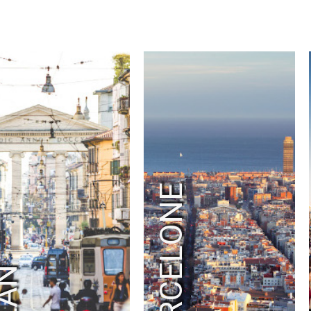
NATURALIA
NEONESS
NETFLIX
NEWMANITY
NIKE
NINTENDO
NOKIA
NRJ
NUS
OAK
OAKLEY
OASIS
OCEANSAPART
OENOBIOL
OFF-WHITE
OMADA
OPEL
OPPO
ORANGE
ORANGINA
PACO RABANNE
PAIN SURPRISES RECORDS
PALM ANGELS
PANASONIC
PARAMOUNT PICTURES
PATAUGAS
PATHÉ FILMS
PATRIZIA PEPE
BARCELONE
PERRIER
PHILOSOPHY DI LORENZO SERAFINI
PHM
PIAS RECORDINGS
PINAULT COLLECTION
PLACE DES TENDANCES
PLAY TWO
PNY BURGER
POLAROID
POPCHEF
PRADA
PRIMARK
PRINTEMPS
PUMA
PURINA
QUICK
QUIKSILVER
QUINNY