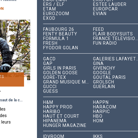
...
ERS / ELF
ESTÉE LAUDER
ON
ETAM
EUROPCAR
EUROZOOM
EVIAN
EXOD
FAUBOURG 26
FEED
FENTY BEAUTY
FLAIR BODYSUITS
FORMULA 1
FRANCE TÉLÉVISIONS
FRESH
FUN RADIO
FYODOR GOLAN
GACD
GALERIES LAFA
GAP
GINA
GIRLS IN PARIS
GIVENCHY
GOLDEN GOOSE
GOOGLE
TS
GORE-TEX
GOUTAL PARIS
GRAND MUSIQUE MANAGEMENT
GROLSCH
GUCCI
GUERLAIN
GUESS
T
Les Tortues Ninja se lancent à l’assaut de la capitale
H&M
HAPPN
HAPPY PROD
HARACOM
 des
HARIBO
HARPIC
ndes
HAUT ET COURT
HBO
HIPANEMA
HOM
 leurs
HUNGER MAGAZINE
aux
ut de
IDVROOM
IKKS