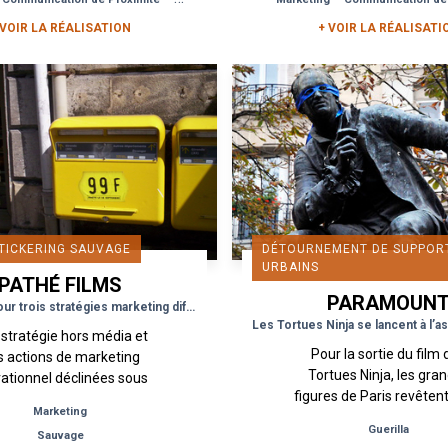
néma Les Fauvettes...
signalétique éphémère
 VOIR LA RÉALISATION
+ VOIR LA RÉALISATI
TICKERING SAUVAGE
DÉTOURNEMENT DE SUPPOR
URBAINS
PATHÉ FILMS
PARAMOUN
Trois films pour trois stratégies marketing différentes
PICTURES
stratégie hors média et
Pour la sortie du film
s actions de marketing
Tortues Ninja, les gra
ationnel déclinées sous
figures de Paris revêtent
 de dispositifs de street
Marketing
masques distinctifs 
 guérilla marketing selon
Guerilla
Sauvage
couleurs flashy à défa
la thématique...