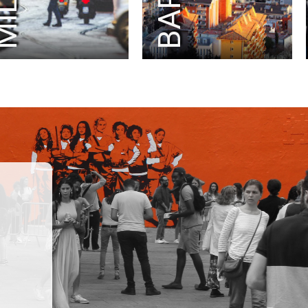
ILAN
RAD
RADIO FRANCE
RALPH LAUREN
RAY-BAN
RED BULL
RED STAR FC
REEBOK
RENOVA
REPOSSI
RIOT GAMES
RMC SPORT
ROBIN PRODUCTION
ROCHAS
RODIER
ROLEX PARIS MASTER
RON DORFF
RTL2
SAINT LAURENT
SANDRO
SATELLITE PARIS
SAUCONY
SAVOIR FAIRE
SEAT
SECOURS ISLAMIQUE FRANCE
SÉCURITÉ ROUTIÈR
SELECTOUR
SELF PORTRAIT
SEPHORA
SERGIO ROSSI
SÉZANE
SFR
SHAZAM
ŠKODA
SMART
SNAPCAR
SNIPES
SO OUEST
SOBIESKI
SOCIÉTÉ GÉNÉRALE
SODASTREAM
SOLIDARITÉ SIDA
SONIA RYKIEL
SONY ERICSSON
SONY INTERACTIVE ENTERTAINMENT
SONY MUSIC
SPEEDEAL
SQUARE ENIX
STAGE ENTERTAINMENT
STELLA MCCARTNE
STRAVA
STUDIO CANAL
SURCOUF
SUSHI SHOP