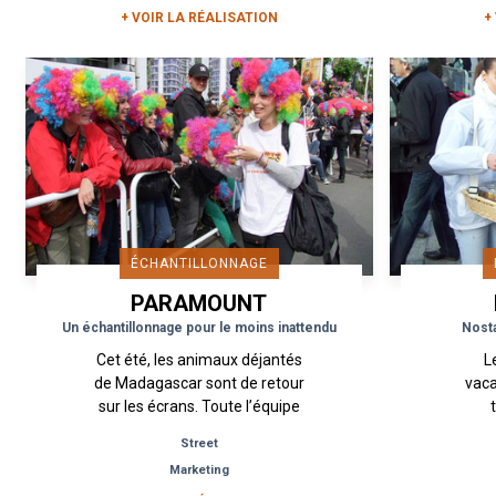
+ VOIR LA RÉALISATION
+
ÉCHANTILLONNAGE
PARAMOUNT
PICTURES
Un échantillonnage pour le moins inattendu
Nosta
Cet été, les animaux déjantés
L
de Madagascar sont de retour
vaca
sur les écrans. Toute l’équipe
Madagascar 3 était à Cannes
in
Street
pendant le Festival pour
anné
Marketing
présenter le film. ...
pla